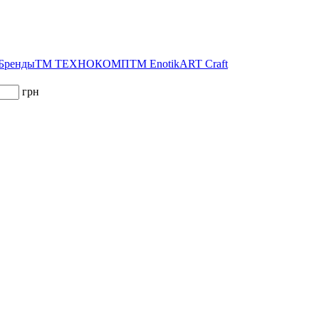
 Бренды
ТМ ТЕХНОКОМП
ТМ Enotik
ART Craft
грн