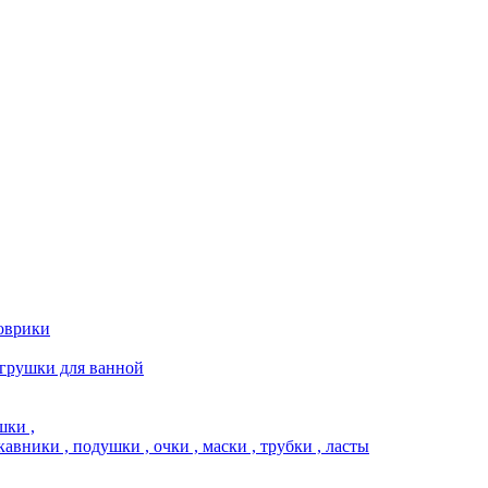
коврики
игрушки для ванной
шки ,
кавники , подушки , очки , маски , трубки , ласты