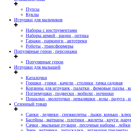
Пупсы
Куклы
Игрушки для мальчиков
Наборы с инструментами
Наборы армий , рации , оптика
Гаражи , паркинги , автотреки
Роботы , трансформеры
Популярные герои , персонажи
Популярные герои
Игрушки для малышей
Каталочки
Горшки , горки , качели , столики ,тачка садовая
Корзины для игрушек , палатки , фомовые пазлы , 
Погремушки , подвески , мобили , ночники
Пищалки , молоточки , неваляшки , юлы , радуга , 
Сезонный товар
Санки , ледянки , снежколепы , лыжи, коньки , клю
Басейны , матрацы , плотики , жилеты , круги ,нару
Сачки , мыльные пузыри , песочные наборы , лейки
Змеи , ветрячки , запускалки , летающие предметы