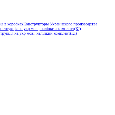
ы в коробках
Конструкторы Украинского производства
рукція на укр мові, наліпкии комплект(КІ)