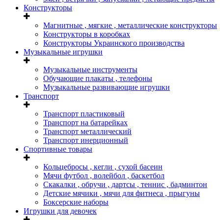
Конструкторы
Магнитные , мягкие , металлические конструкторы
Конструкторы в коробках
Конструкторы Украинского производства
Музыкальные игрушки
Музыкальные инструменты
Обучающие плакаты , телефоны
Музыкальные развивающие игрушки
Транспорт
Транспорт пластиковый
Транспорт на батарейках
Транспорт металлический
Транспорт инерционный
Спортивные товары
Кольцебросы , кегли , сухой басеин
Мячи футбол , волейбол , баскетбол
Скакалки , обручи , дартсы , теннис , бадминтон
Детские мячики , мячи для фитнеса , прыгуны
Боксерские наборы
Игрушки для девочек