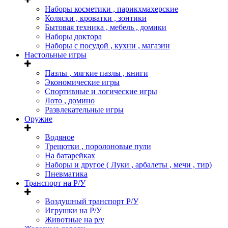
Наборы косметики , парикхмахерские
Коляски , кроватки , зонтики
Бытовая техника , мебель , домики
Наборы доктора
Наборы с посудой , кухни , магазин
Настольные игры
Пазлы , мягкие пазлы , книги
Экономические игры
Спортивные и логические игры
Лото , домино
Развлекательные игры
Оружие
Водяное
Трещотки , поролоновые пули
На батарейках
Наборы и другое ( Луки , арбалеты , мечи , тир)
Пневматика
Транспорт на Р/У
Воздушный транспорт Р/У
Игрушки на Р/У
Животные на р/у