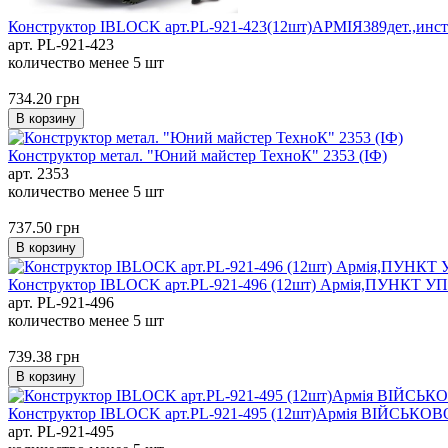
Конструктор IBLOCK арт.PL-921-423(12шт)АРМІЯ389дет.,инстру
арт. PL-921-423
количество менее 5 шт
734.20
грн
В корзину
Конструктор метал. "Юний майстер ТехноК" 2353 (ІФ)
арт. 2353
количество менее 5 шт
737.50
грн
В корзину
Конструктор IBLOCK арт.PL-921-496 (12шт) Армія,ПУНКТ УП
арт. PL-921-496
количество менее 5 шт
739.38
грн
В корзину
Конструктор IBLOCK арт.PL-921-495 (12шт)Армія ВІЙСЬКОВ
арт. PL-921-495