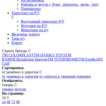
На батарейках
Наборы и другое ( Луки , арбалеты , мечи , тир)
Пневматика
Транспорт на Р/У
Воздушный транспорт Р/У
Игрушки на Р/У
Животные на р/у
Железные дороги
Танк р/у
Разное
Скрыть бренды
ТМ COLORPLAST
ТМ DANKO TOYS
ТМ
BAMSIC
Китайские Бренды
ТМ ТЕХНОКОМП
ТМ Enotik
ART
Craft
Сортировка:
от дешевых к дорогим
от дешевых к дорогим
от дорогих к дешевым
новинки
Отобразить:
товары
товары
модели
На странице:
24
24
48
72
96