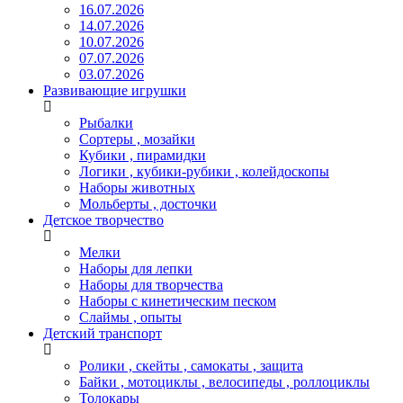
16.07.2026
14.07.2026
10.07.2026
07.07.2026
03.07.2026
Развивающие игрушки
Рыбалки
Сортеры , мозайки
Кубики , пирамидки
Логики , кубики-рубики , колейдоскопы
Наборы животных
Мольберты , досточки
Детское творчество
Мелки
Наборы для лепки
Наборы для творчества
Наборы с кинетическим песком
Слаймы , опыты
Детский транспорт
Ролики , скейты , самокаты , защита
Байки , мотоциклы , велосипеды , роллоциклы
Толокары