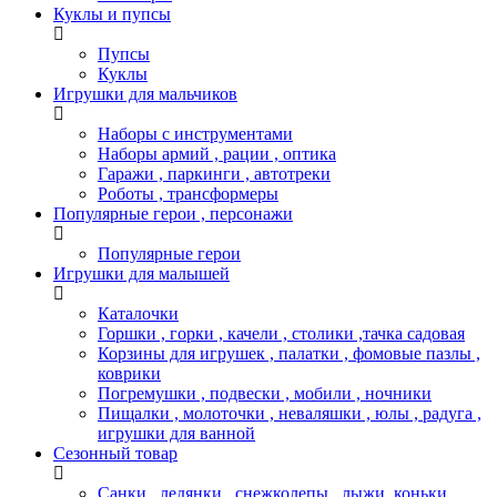
Куклы и пупсы
Пупсы
Куклы
Игрушки для мальчиков
Наборы с инструментами
Наборы армий , рации , оптика
Гаражи , паркинги , автотреки
Роботы , трансформеры
Популярные герои , персонажи
Популярные герои
Игрушки для малышей
Каталочки
Горшки , горки , качели , столики ,тачка садовая
Корзины для игрушек , палатки , фомовые пазлы ,
коврики
Погремушки , подвески , мобили , ночники
Пищалки , молоточки , неваляшки , юлы , радуга ,
игрушки для ванной
Сезонный товар
Санки , ледянки , снежколепы , лыжи, коньки ,