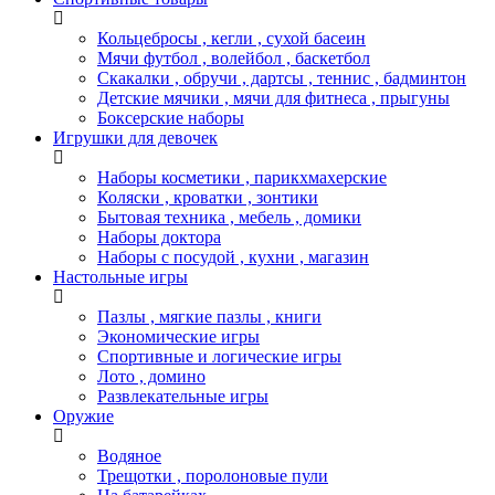
Кольцебросы , кегли , сухой басеин
Мячи футбол , волейбол , баскетбол
Скакалки , обручи , дартсы , теннис , бадминтон
Детские мячики , мячи для фитнеса , прыгуны
Боксерские наборы
Игрушки для девочек
Наборы косметики , парикхмахерские
Коляски , кроватки , зонтики
Бытовая техника , мебель , домики
Наборы доктора
Наборы с посудой , кухни , магазин
Настольные игры
Пазлы , мягкие пазлы , книги
Экономические игры
Спортивные и логические игры
Лото , домино
Развлекательные игры
Оружие
Водяное
Трещотки , поролоновые пули