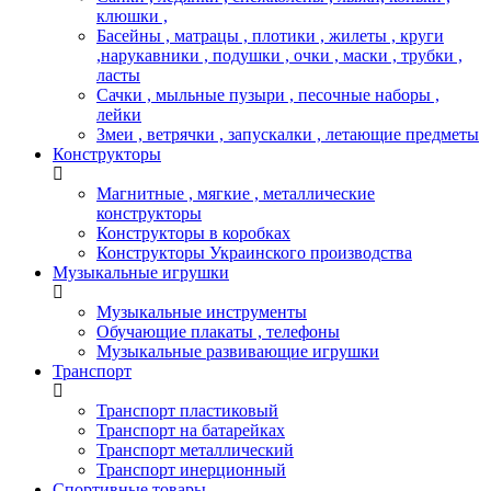
клюшки ,
Басейны , матрацы , плотики , жилеты , круги
,нарукавники , подушки , очки , маски , трубки ,
ласты
Сачки , мыльные пузыри , песочные наборы ,
лейки
Змеи , ветрячки , запускалки , летающие предметы
Конструкторы
Магнитные , мягкие , металлические
конструкторы
Конструкторы в коробках
Конструкторы Украинского производства
Музыкальные игрушки
Музыкальные инструменты
Обучающие плакаты , телефоны
Музыкальные развивающие игрушки
Транспорт
Транспорт пластиковый
Транспорт на батарейках
Транспорт металлический
Транспорт инерционный
Спортивные товары