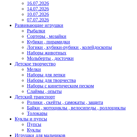
16.07.2026
14.07.2026
10.07.2026
07.07.2026
Развивающие игрушки
Рыбалки
Сортеры , мозайки
Кубики , пирамидки
Логики , кубики-рубики , колейдоскопы
Наборы животных
Мольберты , досточки
Детское творчество
Мелки
Наборы для лепки
Наборы для творчества
Наборы с кинетическим песком
Слаймы , опыты
Детский транспорт
Ролики , скейты , самокаты , защита
Байки , мотоциклы , велосипеды , роллоциклы
Толокары
Куклы и пупсы
Пупсы
Куклы
Игрушки для мальчиков