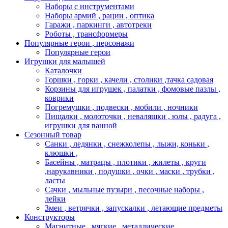
Наборы с инструментами
Наборы армий , рации , оптика
Гаражи , паркинги , автотреки
Роботы , трансформеры
Популярные герои , персонажи
Популярные герои
Игрушки для малышей
Каталочки
Горшки , горки , качели , столики ,тачка садовая
Корзины для игрушек , палатки , фомовые пазлы ,
коврики
Погремушки , подвески , мобили , ночники
Пищалки , молоточки , неваляшки , юлы , радуга ,
игрушки для ванной
Сезонный товар
Санки , ледянки , снежколепы , лыжи, коньки ,
клюшки ,
Басейны , матрацы , плотики , жилеты , круги
,нарукавники , подушки , очки , маски , трубки ,
ласты
Сачки , мыльные пузыри , песочные наборы ,
лейки
Змеи , ветрячки , запускалки , летающие предметы
Конструкторы
Магнитные , мягкие , металлические