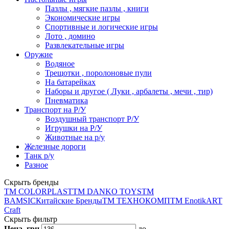
Пазлы , мягкие пазлы , книги
Экономические игры
Спортивные и логические игры
Лото , домино
Развлекательные игры
Оружие
Водяное
Трещотки , поролоновые пули
На батарейках
Наборы и другое ( Луки , арбалеты , мечи , тир)
Пневматика
Транспорт на Р/У
Воздушный транспорт Р/У
Игрушки на Р/У
Животные на р/у
Железные дороги
Танк р/у
Разное
Скрыть бренды
ТМ COLORPLAST
ТМ DANKO TOYS
ТМ
BAMSIC
Китайские Бренды
ТМ ТЕХНОКОМП
ТМ Enotik
ART
Craft
Скрыть фильтр
Цена, грн
до