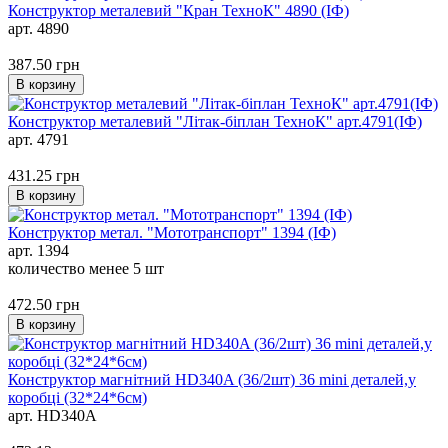
Конструктор металевий "Кран ТехноК" 4890 (ІФ)
арт. 4890
387.50
грн
В корзину
Конструктор металевий "Літак-біплан ТехноК" арт.4791(ІФ)
арт. 4791
431.25
грн
В корзину
Конструктор метал. "Мототранспорт" 1394 (ІФ)
арт. 1394
количество менее 5 шт
472.50
грн
В корзину
Конструктор магнітний HD340A (36/2шт) 36 mini деталей,у
коробці (32*24*6см)
арт. HD340A