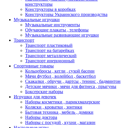
конструкторы
Конструкторы в коробках
Конструкторы Украинского производства
Музыкальные игрушки
Музыкальные инструменты
Обучающие плакаты , телефоны
Музыкальные развивающие игрушки
Транспорт
Транспорт пластиковый
Транспорт на батарейках
Транспорт металлический
Транспорт инерционный
Спортивные товары
Кольцебросы , кегли , сухой басеин
Мячи футбол , волейбол , баскетбол
Скакалки , обручи , дартсы , теннис , бадминтон
Детские мячики , мячи для фитнеса , прыгуны
Боксерские наборы
Игрушки для девочек
Наборы косметики , парикхмахерские
Коляски , кроватки , зонтики
Бытовая техника , мебель , домики
Наборы доктора
Наборы с посудой , кухни , магазин
Настольные игры