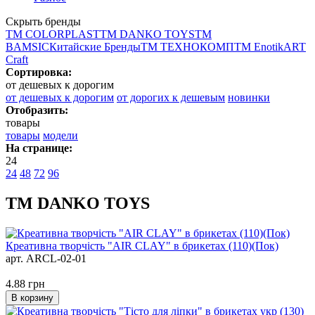
Скрыть бренды
ТМ COLORPLAST
ТМ DANKO TOYS
ТМ
BAMSIC
Китайские Бренды
ТМ ТЕХНОКОМП
ТМ Enotik
ART
Craft
Сортировка:
от дешевых к дорогим
от дешевых к дорогим
от дорогих к дешевым
новинки
Отобразить:
товары
товары
модели
На странице:
24
24
48
72
96
ТМ DANKO TOYS
Креативна творчість "AIR CLAY" в брикетах (110)(Пок)
арт. ARCL-02-01
4.88
грн
В корзину