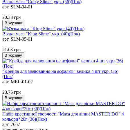
В'язка маса "Crazy Slime" укр. (56)(Пок)
арт. SLM-04-01
20.38
грн
В корзину
В'язка маса "King Slime" укр. (40)(Пок)
арт. SLM-05-01
21.63
грн
В корзину
"Крейда для малювання на асфальті" велика 4 шт укр. (36)
(Пок)
арт. MEL-01-02
23.75
грн
В корзину
Набір креативної творчості "Маса для ліпки MASTER DO" 4
кольори*20г (36)(Пок)
арт. 7667
количество менее 5 шт