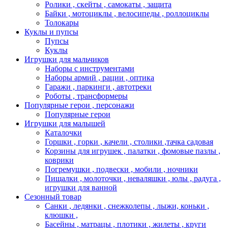
Ролики , скейты , самокаты , защита
Байки , мотоциклы , велосипеды , роллоциклы
Толокары
Куклы и пупсы
Пупсы
Куклы
Игрушки для мальчиков
Наборы с инструментами
Наборы армий , рации , оптика
Гаражи , паркинги , автотреки
Роботы , трансформеры
Популярные герои , персонажи
Популярные герои
Игрушки для малышей
Каталочки
Горшки , горки , качели , столики ,тачка садовая
Корзины для игрушек , палатки , фомовые пазлы ,
коврики
Погремушки , подвески , мобили , ночники
Пищалки , молоточки , неваляшки , юлы , радуга ,
игрушки для ванной
Сезонный товар
Санки , ледянки , снежколепы , лыжи, коньки ,
клюшки ,
Басейны , матрацы , плотики , жилеты , круги