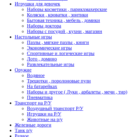
Игрушки для девочек
Наборы косметики , парикхмахерские
Коляски , кроватки , зонтики
Бытовая техника , мебель , домики
Наборы доктора
Наборы с посудой , кухни , магазин
Настольные игры
Пазлы , мягкие пазлы , книги
Экономические игры
Спортивные и логические игры
Лото , домино
Развлекательные игры
Оружие
Водяное
Трещотки , поролоновые пули
На батарейках
Наборы и другое ( Луки , арбалеты , мечи , тир)
Пневматика
Транспорт на Р/У
Воздушный транспорт Р/У
Игрушки на Р/У
Животные на р/у
Железные дороги
Танк р/у
Разное