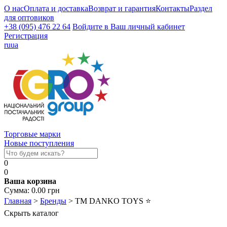
О нас
Оплата и доставка
Возврат и гарантия
Контакты
Раздел
для оптовиков
+38 (095) 476 22 64
Войдите в Ваш личный кабинет
Регистрация
ru
ua
Торговые марки
Новые поступления
0
0
Ваша корзина
Сумма:
0.00
грн
Главная
>
Бренды
>
ТМ DANKO TOYS
⭐
Скрыть каталог