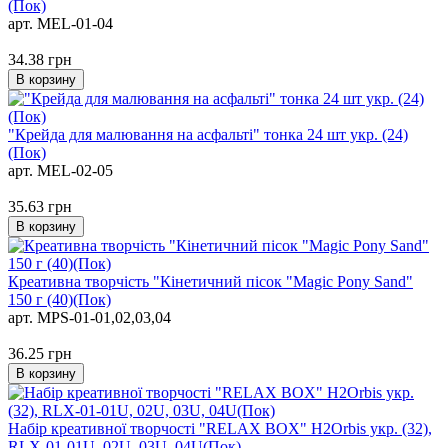
(Пок)
арт. MEL-01-04
34.38
грн
В корзину
"Крейда для малювання на асфальті" тонка 24 шт укр. (24)
(Пок)
арт. MEL-02-05
35.63
грн
В корзину
Креативна творчість "Кінетичний пісок "Magic Pony Sand"
150 г (40)(Пок)
арт. MPS-01-01,02,03,04
36.25
грн
В корзину
Набір креативної творчості "RELAX BOX" H2Orbis укр. (32),
RLX-01-01U, 02U, 03U, 04U(Пок)