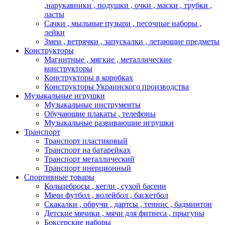
,нарукавники , подушки , очки , маски , трубки ,
ласты
Сачки , мыльные пузыри , песочные наборы ,
лейки
Змеи , ветрячки , запускалки , летающие предметы
Конструкторы
Магнитные , мягкие , металлические
конструкторы
Конструкторы в коробках
Конструкторы Украинского производства
Музыкальные игрушки
Музыкальные инструменты
Обучающие плакаты , телефоны
Музыкальные развивающие игрушки
Транспорт
Транспорт пластиковый
Транспорт на батарейках
Транспорт металлический
Транспорт инерционный
Спортивные товары
Кольцебросы , кегли , сухой басеин
Мячи футбол , волейбол , баскетбол
Скакалки , обручи , дартсы , теннис , бадминтон
Детские мячики , мячи для фитнеса , прыгуны
Боксерские наборы