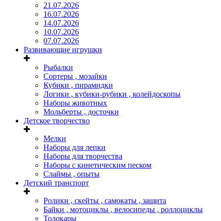
21.07.2026
16.07.2026
14.07.2026
10.07.2026
07.07.2026
Развивающие игрушки
Рыбалки
Сортеры , мозайки
Кубики , пирамидки
Логики , кубики-рубики , колейдоскопы
Наборы животных
Мольберты , досточки
Детское творчество
Мелки
Наборы для лепки
Наборы для творчества
Наборы с кинетическим песком
Слаймы , опыты
Детский транспорт
Ролики , скейты , самокаты , защита
Байки , мотоциклы , велосипеды , роллоциклы
Толокары