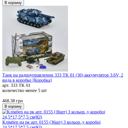
В корзину
Танк на радиоуправлении 333 TK 01 (36) аккумулятор 3.6V, 2
вида в коробке [Коробка]
арт. 333 TK 01
количество менее 5 шт
468.38
грн
В корзину
Клімбер на рк арт. 0155 (36шт) 3 кольор.,у коробці
24,5*17,5*7,5 см(КІ)