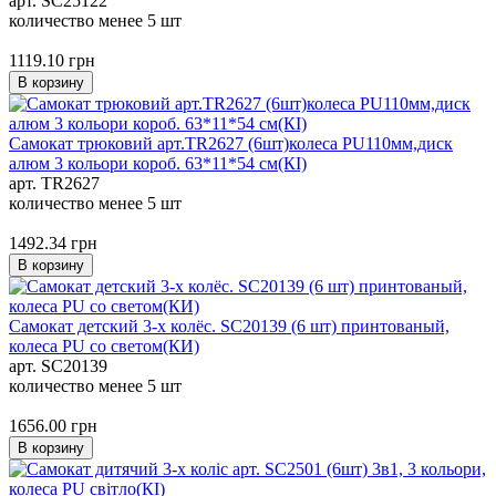
арт. SC25122
количество менее 5 шт
1119.10
грн
В корзину
Самокат трюковий арт.TR2627 (6шт)колеса PU110мм,диск
алюм 3 кольори короб. 63*11*54 см(КІ)
арт. TR2627
количество менее 5 шт
1492.34
грн
В корзину
Самокат детский 3-х колёс. SC20139 (6 шт) принтованый,
колеса PU со светом(КИ)
арт. SC20139
количество менее 5 шт
1656.00
грн
В корзину