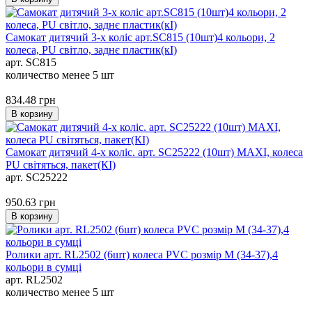
Самокат дитячий 3-х коліс арт.SC815 (10шт)4 кольори, 2
колеса, PU світло, заднє пластик(кІ)
арт. SC815
количество менее 5 шт
834.48
грн
В корзину
Самокат дитячий 4-х коліс. арт. SC25222 (10шт) MAXI, колеса
PU світяться, пакет(КІ)
арт. SC25222
950.63
грн
В корзину
Ролики арт. RL2502 (6шт) колеса PVC розмір M (34-37),4
кольори в сумці
арт. RL2502
количество менее 5 шт