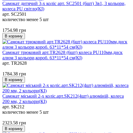
Самокат дитячий 3-х коліс арт. SC2501 (6шт) 3в1, 3 кольори,
колеса PU світло(КІ)
арт. SC2501
количество менее 5 шт
1754.98
грн
В корзину
Самокат трюковий арт.TR2628 (6шт) колеса PU110мм,диск
алюм 3 кольори,короб. 63*11*54 см(КІ)
арт. TR2628
1784.38
грн
В корзину
Самокат міський 2-х коліс.арт.SK212(4шт) алюміній, колеса
200 мм, 2 кольори(КІ)
арт. SK212
количество менее 5 шт
2323.58
грн
В корзину