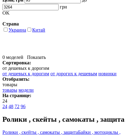
грн
OK
Страна
Украина
Китай
0 моделей
Показать
Сортировка:
от дешевых к дорогим
от дешевых к дорогим
от дорогих к дешевым
новинки
Отобразить:
товары
товары
модели
На странице:
24
24
48
72
96
Ролики , скейты , самокаты , защита
Ролики , скейты , самокаты , защита
Байки , мотоциклы ,