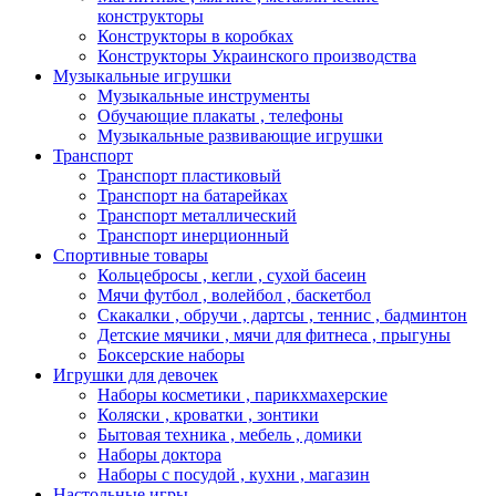
конструкторы
Конструкторы в коробках
Конструкторы Украинского производства
Музыкальные игрушки
Музыкальные инструменты
Обучающие плакаты , телефоны
Музыкальные развивающие игрушки
Транспорт
Транспорт пластиковый
Транспорт на батарейках
Транспорт металлический
Транспорт инерционный
Спортивные товары
Кольцебросы , кегли , сухой басеин
Мячи футбол , волейбол , баскетбол
Скакалки , обручи , дартсы , теннис , бадминтон
Детские мячики , мячи для фитнеса , прыгуны
Боксерские наборы
Игрушки для девочек
Наборы косметики , парикхмахерские
Коляски , кроватки , зонтики
Бытовая техника , мебель , домики
Наборы доктора
Наборы с посудой , кухни , магазин
Настольные игры