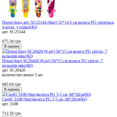
Пенні борд арт. SC25144 (8шт) 55*14,5 см колеса PU свiтяться,
4 види, у плівці(КІ)
арт. SC25144
675.34
грн
В корзину
Пенні борд SC20420 (8 шт) 56*15 см колеса PU світло, 7
кольорів мікс(КІ)
арт. SC20420
количество менее 5 шт
685.04
грн
В корзину
Скейт 3108 (6шт)колеса PU 5,5 см, 68*20см(КІ)
арт. 3108
712.50
грн