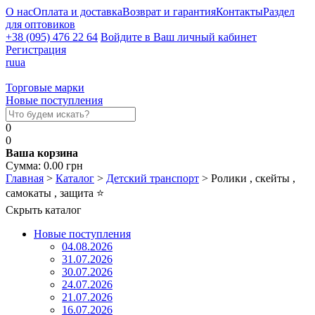
О нас
Оплата и доставка
Возврат и гарантия
Контакты
Раздел
для оптовиков
+38 (095) 476 22 64
Войдите в Ваш личный кабинет
Регистрация
ru
ua
Торговые марки
Новые поступления
0
0
Ваша корзина
Сумма:
0.00
грн
Главная
>
Каталог
>
Детский транспорт
>
Ролики , скейты ,
самокаты , защита
⭐
Скрыть каталог
Новые поступления
04.08.2026
31.07.2026
30.07.2026
24.07.2026
21.07.2026
16.07.2026