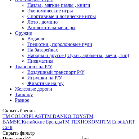
Пазлы , мягкие пазлы , книги
Экономические игры
Спортивные и логические игры
Лото , домино
Развлекательные игры
Оружие
Водяное
Трещотки , поролоновые пули
На батарейках
Наборы и другое ( Луки , арбалеты , мечи , тир)
Пневматика
Транспорт на Р/У
Воздушный транспорт Р/У
Игрушки на Р/У
Животные на р/у
Железные дороги
Танк р/у
Разное
Скрыть бренды
ТМ COLORPLAST
ТМ DANKO TOYS
ТМ
BAMSIC
Китайские Бренды
ТМ ТЕХНОКОМП
ТМ Enotik
ART
Craft
Скрыть фильтр
Цена, грн
до