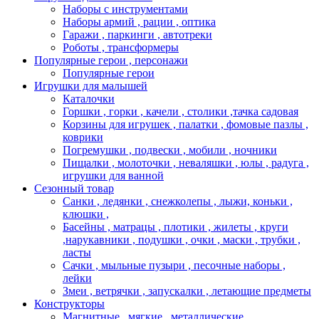
Наборы с инструментами
Наборы армий , рации , оптика
Гаражи , паркинги , автотреки
Роботы , трансформеры
Популярные герои , персонажи
Популярные герои
Игрушки для малышей
Каталочки
Горшки , горки , качели , столики ,тачка садовая
Корзины для игрушек , палатки , фомовые пазлы ,
коврики
Погремушки , подвески , мобили , ночники
Пищалки , молоточки , неваляшки , юлы , радуга ,
игрушки для ванной
Сезонный товар
Санки , ледянки , снежколепы , лыжи, коньки ,
клюшки ,
Басейны , матрацы , плотики , жилеты , круги
,нарукавники , подушки , очки , маски , трубки ,
ласты
Сачки , мыльные пузыри , песочные наборы ,
лейки
Змеи , ветрячки , запускалки , летающие предметы
Конструкторы
Магнитные , мягкие , металлические