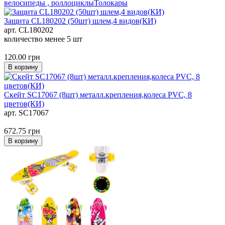
велосипеды , роллоциклы
Толокары
Защита CL180202 (50шт) шлем,4 видов(КИ)
арт. CL180202
количество менее 5 шт
120.00
грн
В корзину
Скейт SC17067 (8шт) металл.крепления,колеса PVC, 8
цветов(КИ)
арт. SC17067
672.75
грн
В корзину