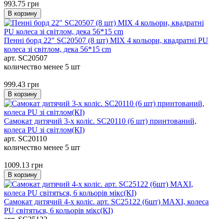
993.75
грн
В корзину
Пенні борд 22" SC20507 (8 шт) MIX 4 кольори, квадратні PU
колеса зі світлом, дека 56*15 cm
арт. SC20507
количество менее 5 шт
999.43
грн
В корзину
Самокат дитячий 3-х коліс. SC20110 (6 шт) принтований,
колеса PU зі світлом(КІ)
арт. SC20110
количество менее 5 шт
1009.13
грн
В корзину
Самокат дитячий 4-х коліс. арт. SC25122 (6шт) MAXI, колеса
PU світяться, 6 кольорів мікс(КІ)