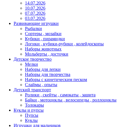
14.07.2026
10.07.2026
07.07.2026
03.07.2026
Развивающие игрушки
Рыбалки
Сортеры , мозайки
Кубики , пирамидки
Логики , кубики-рубики , колейдоскопы
Наборы животных
Мольберты , досточки
Детское творчество
Мелки
Наборы для лепки
Наборы для творчества
Наборы с кинетическим песком
Слаймы , опыты
Детский транспорт
Ролики , скейты , самокаты , защита
Байки , мотоциклы , велосипеды , роллоциклы
Толокары
Куклы и пупсы
Пупсы
Куклы
Игрушки для мальчиков