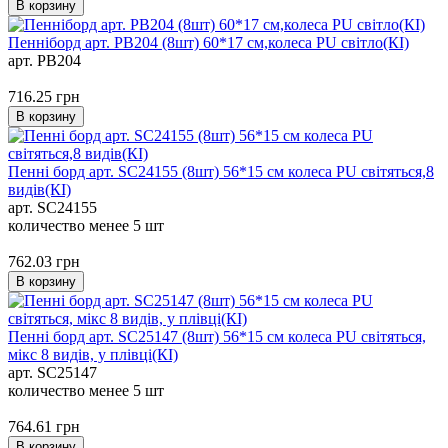
В корзину
Пенніборд арт. PB204 (8шт) 60*17 см,колеса PU світло(КІ)
арт. PB204
716.25
грн
В корзину
Пенні борд арт. SC24155 (8шт) 56*15 см колеса PU свiтяться,8
видів(КІ)
арт. SC24155
количество менее 5 шт
762.03
грн
В корзину
Пенні борд арт. SC25147 (8шт) 56*15 см колеса PU свiтяться,
мікс 8 видів, у плівці(КІ)
арт. SC25147
количество менее 5 шт
764.61
грн
В корзину