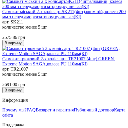
Самокат міський 2-х коліс.арт.SK211(4шт)алюміній, колеса 200
мм з перед.амортизатором,ручне гал(КІ)
арт. SK211
количество менее 5 шт
2575.86
грн
В корзину
Самокат трюковий 2-х коліс. арт. TR21007 (4шт) GREEN,
Extreme Motion SAGA,колеса PU 110мм(КІ)
арт. TR21007
количество менее 5 шт
2691.00
грн
В корзину
Информация
Почему мы?
FAQ
Возврат и гарантия
Публичный договор
Карта
сайта
Поддержка