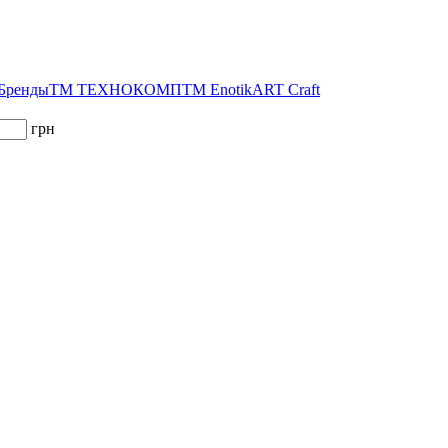
 Бренды
ТМ ТЕХНОКОМП
ТМ Enotik
ART Craft
грн