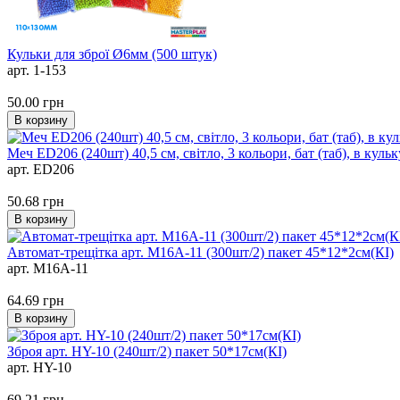
Кульки для зброї Ø6мм (500 штук)
арт. 1-153
50.00
грн
В корзину
Меч ED206 (240шт) 40,5 см, світло, 3 кольори, бат (таб), в кульку
арт. ED206
50.68
грн
В корзину
Автомат-трещітка арт. M16A-11 (300шт/2) пакет 45*12*2см(КІ)
арт. M16A-11
64.69
грн
В корзину
Зброя арт. HY-10 (240шт/2) пакет 50*17см(КІ)
арт. HY-10
69.21
грн