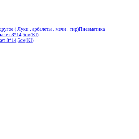
ругое ( Луки , арбалеты , мечи , тир)
Пневматика
кет 8*14,5см(КІ)