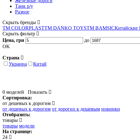
Железные дороги
Танк р/у
Разное
Скрыть бренды
ТМ COLORPLAST
ТМ DANKO TOYS
ТМ BAMSIC
Китайские
Скрыть фильтр
Цена, грн
до
OK
Страна
Украина
Китай
0 моделей
Показать
Сортировка:
от дешевых к дорогим
от дешевых к дорогим
от дорогих к дешевым
новинки
Отобразить:
товары
товары
модели
На странице:
24