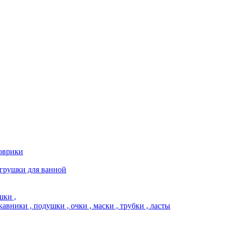
коврики
игрушки для ванной
шки ,
кавники , подушки , очки , маски , трубки , ласты