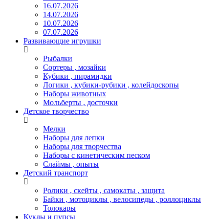
16.07.2026
14.07.2026
10.07.2026
07.07.2026
Развивающие игрушки
Рыбалки
Сортеры , мозайки
Кубики , пирамидки
Логики , кубики-рубики , колейдоскопы
Наборы животных
Мольберты , досточки
Детское творчество
Мелки
Наборы для лепки
Наборы для творчества
Наборы с кинетическим песком
Слаймы , опыты
Детский транспорт
Ролики , скейты , самокаты , защита
Байки , мотоциклы , велосипеды , роллоциклы
Толокары
Куклы и пупсы