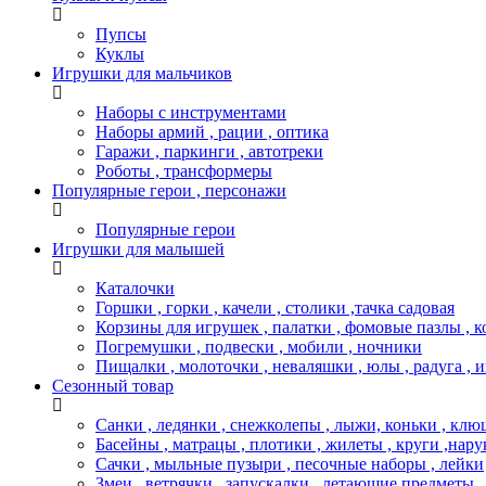
Пупсы
Куклы
Игрушки для мальчиков
Наборы с инструментами
Наборы армий , рации , оптика
Гаражи , паркинги , автотреки
Роботы , трансформеры
Популярные герои , персонажи
Популярные герои
Игрушки для малышей
Каталочки
Горшки , горки , качели , столики ,тачка садовая
Корзины для игрушек , палатки , фомовые пазлы , 
Погремушки , подвески , мобили , ночники
Пищалки , молоточки , неваляшки , юлы , радуга , 
Сезонный товар
Санки , ледянки , снежколепы , лыжи, коньки , клю
Басейны , матрацы , плотики , жилеты , круги ,нару
Сачки , мыльные пузыри , песочные наборы , лейки
Змеи , ветрячки , запускалки , летающие предметы