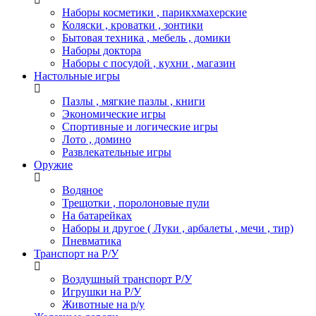
Наборы косметики , парикхмахерские
Коляски , кроватки , зонтики
Бытовая техника , мебель , домики
Наборы доктора
Наборы с посудой , кухни , магазин
Настольные игры
Пазлы , мягкие пазлы , книги
Экономические игры
Спортивные и логические игры
Лото , домино
Развлекательные игры
Оружие
Водяное
Трещотки , поролоновые пули
На батарейках
Наборы и другое ( Луки , арбалеты , мечи , тир)
Пневматика
Транспорт на Р/У
Воздушный транспорт Р/У
Игрушки на Р/У
Животные на р/у