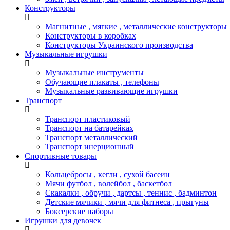
Конструкторы
Магнитные , мягкие , металлические конструкторы
Конструкторы в коробках
Конструкторы Украинского производства
Музыкальные игрушки
Музыкальные инструменты
Обучающие плакаты , телефоны
Музыкальные развивающие игрушки
Транспорт
Транспорт пластиковый
Транспорт на батарейках
Транспорт металлический
Транспорт инерционный
Спортивные товары
Кольцебросы , кегли , сухой басеин
Мячи футбол , волейбол , баскетбол
Скакалки , обручи , дартсы , теннис , бадминтон
Детские мячики , мячи для фитнеса , прыгуны
Боксерские наборы
Игрушки для девочек