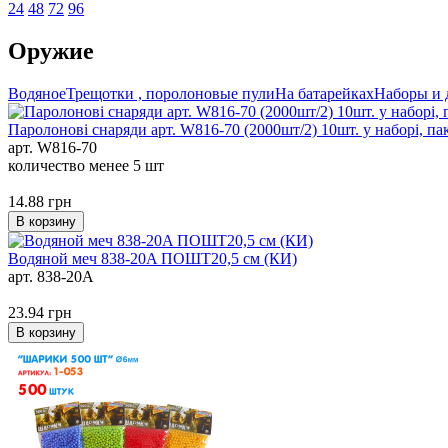
24
48
72
96
Оружие
Водяное
Трещотки , поролоновые пули
На батарейках
Наборы и д
Паролонові снаряди арт. W816-70 (2000шт/2) 10шт. у наборі, па
арт. W816-70
количество менее 5 шт
14.88
грн
В корзину
Водяной меч 838-20A ПОШТ20,5 см (КИ)
арт. 838-20A
23.94
грн
В корзину