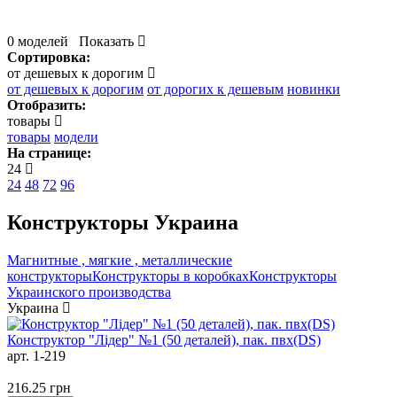
0 моделей
Показать
Сортировка:
от дешевых к дорогим
от дешевых к дорогим
от дорогих к дешевым
новинки
Отобразить:
товары
товары
модели
На странице:
24
24
48
72
96
Конструкторы Украина
Магнитные , мягкие , металлические
конструкторы
Конструкторы в коробках
Конструкторы
Украинского производства
Украина
Конструктор "Лідер" №1 (50 деталей), пак. пвх(DS)
арт. 1-219
216.25
грн