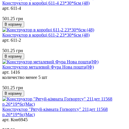
Конструктор в коробці 611-4 23*30*6см (48)
арт. 611-4
501.25
грн
В корзину
Конструктор в коробці 611-2 23*30*6см (48)
арт. 611-2
501.25
грн
В корзину
Конструктор металевий Фура Нова пошта(ІФ)
арт. 1416
количество менее 5 шт
501.25
грн
В корзину
Конструктор "Рятуй-кімната Гоґвортсу" 211дет 11568
р.26*19*6с(Мас)
арт. Кон6945