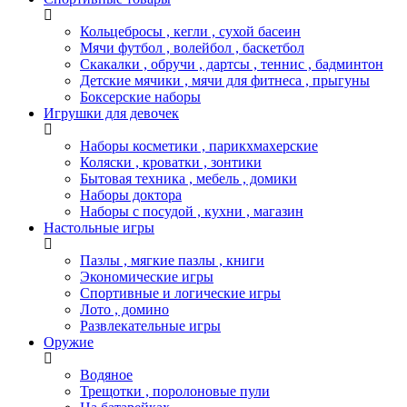
Кольцебросы , кегли , сухой басеин
Мячи футбол , волейбол , баскетбол
Скакалки , обручи , дартсы , теннис , бадминтон
Детские мячики , мячи для фитнеса , прыгуны
Боксерские наборы
Игрушки для девочек
Наборы косметики , парикхмахерские
Коляски , кроватки , зонтики
Бытовая техника , мебель , домики
Наборы доктора
Наборы с посудой , кухни , магазин
Настольные игры
Пазлы , мягкие пазлы , книги
Экономические игры
Спортивные и логические игры
Лото , домино
Развлекательные игры
Оружие
Водяное
Трещотки , поролоновые пули