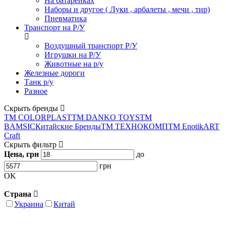
На батарейках
Наборы и другое ( Луки , арбалеты , мечи , тир)
Пневматика
Транспорт на Р/У
Воздушный транспорт Р/У
Игрушки на Р/У
Животные на р/у
Железные дороги
Танк р/у
Разное
Скрыть бренды
ТМ COLORPLAST
ТМ DANKO TOYS
ТМ
BAMSIC
Китайские Бренды
ТМ ТЕХНОКОМП
ТМ Enotik
ART
Craft
Скрыть фильтр
Цена, грн
до
грн
OK
Страна
Украина
Китай