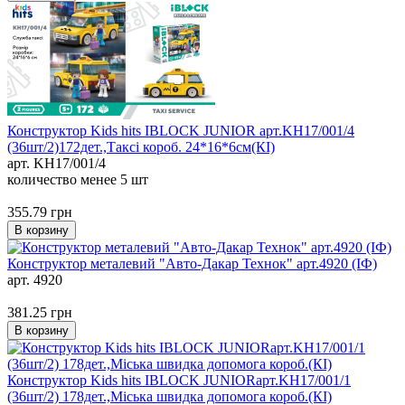
Конструктор Kids hits IBLOCK JUNIOR арт.KH17/001/4
(36шт/2)172дет.,Таксі короб. 24*16*6см(КІ)
арт. KH17/001/4
количество менее 5 шт
355.79
грн
В корзину
Конструктор металевий "Авто-Дакар Технок" арт.4920 (ІФ)
арт. 4920
381.25
грн
В корзину
Конструктор Kids hits IBLOCK JUNIORарт.KH17/001/1
(36шт/2) 178дет.,Міська швидка допомога короб.(КІ)