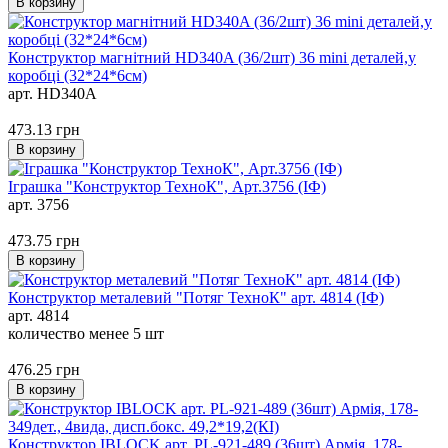
В корзину
Конструктор магнітний HD340A (36/2шт) 36 mini деталей,у
коробці (32*24*6см)
арт. HD340A
473.13
грн
В корзину
Іграшка "Конструктор ТехноК", Арт.3756 (ІФ)
арт. 3756
473.75
грн
В корзину
Конструктор металевий "Потяг ТехноК" арт. 4814 (ІФ)
арт. 4814
количество менее 5 шт
476.25
грн
В корзину
Конструктор IBLOCK арт. PL-921-489 (36шт) Армія, 178-