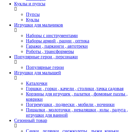
Куклы и пупсы
Пупсы
Куклы
Игрушки для мальчиков
Наборы с инструментами
Наборы армий , рации , оптика
Гаражи , паркинги , автотреки
Роботы , трансформеры
Популярные герои , персонажи
Популярные герои
Игрушки для малышей
Каталочки
Горшки , горки , качели , столики ,тачка садовая
Корзины для игрушек , палатки , фомовые пазлы ,
коврики
Погремушки , подвески , мобили , ночники
Пищалки , молоточки , неваляшки , юлы , радуга ,
игрушки для ванной
Сезонный товар
Санки , ледянки , снежколепы , лыжи, коньки ,