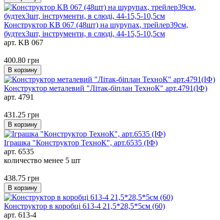
Конструктор KB 067 (48шт) на шурупах, трейлер39см,
будтех3шт, інструменти, в слюді, 44-15,5-10,5см
арт. KB 067
400.80
грн
В корзину
Конструктор металевий "Літак-біплан ТехноК" арт.4791(ІФ)
арт. 4791
431.25
грн
В корзину
Іграшка "Конструктор ТехноК", арт.6535 (ІФ)
арт. 6535
количество менее 5 шт
438.75
грн
В корзину
Конструктор в коробці 613-4 21,5*28,5*5см (60)
арт. 613-4