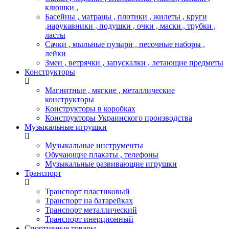
клюшки ,
Басейны , матрацы , плотики , жилеты , круги
,нарукавники , подушки , очки , маски , трубки ,
ласты
Сачки , мыльные пузыри , песочные наборы ,
лейки
Змеи , ветрячки , запускалки , летающие предметы
Конструкторы
Магнитные , мягкие , металлические
конструкторы
Конструкторы в коробках
Конструкторы Украинского производства
Музыкальные игрушки
Музыкальные инструменты
Обучающие плакаты , телефоны
Музыкальные развивающие игрушки
Транспорт
Транспорт пластиковый
Транспорт на батарейках
Транспорт металлический
Транспорт инерционный
Спортивные товары