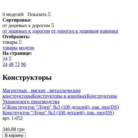
0 моделей
Показать
Сортировка:
от дешевых к дорогим
от дешевых к дорогим
от дорогих к дешевым
новинки
Отобразить:
товары
товары
модели
На странице:
24
24
48
72
96
Конструкторы
Магнитные , мягкие , металлические
конструкторы
Конструкторы в коробках
Конструкторы
Украинского производства
Конструктор "Лідер" №3 (100 деталей), пак. пвх(DS)
арт. 1-052
346.88
грн
В корзину