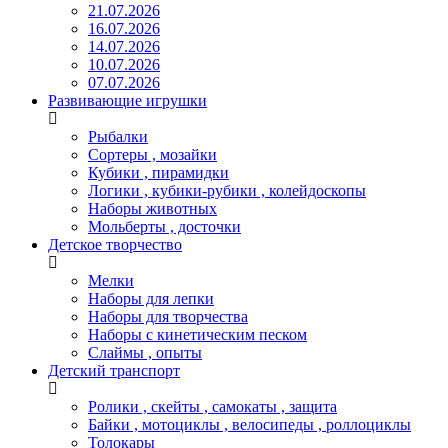
21.07.2026
16.07.2026
14.07.2026
10.07.2026
07.07.2026
Развивающие игрушки
Рыбалки
Сортеры , мозайки
Кубики , пирамидки
Логики , кубики-рубики , колейдоскопы
Наборы животных
Мольберты , досточки
Детское творчество
Мелки
Наборы для лепки
Наборы для творчества
Наборы с кинетическим песком
Слаймы , опыты
Детский транспорт
Ролики , скейты , самокаты , защита
Байки , мотоциклы , велосипеды , роллоциклы
Толокары