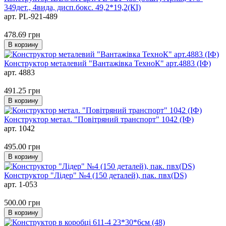
349дет., 4вида, дисп.бокс. 49,2*19,2(КІ)
арт. PL-921-489
478.69
грн
В корзину
Конструктор металевий "Вантажiвка ТехноК" арт.4883 (ІФ)
арт. 4883
491.25
грн
В корзину
Конструктор метал. "Повітряний транспорт" 1042 (ІФ)
арт. 1042
495.00
грн
В корзину
Конструктор "Лідер" №4 (150 деталей), пак. пвх(DS)
арт. 1-053
500.00
грн
В корзину