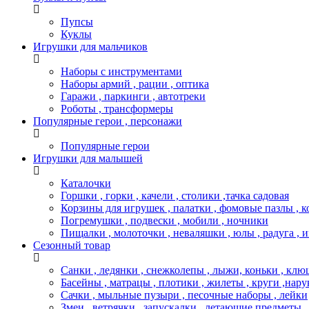
Пупсы
Куклы
Игрушки для мальчиков
Наборы с инструментами
Наборы армий , рации , оптика
Гаражи , паркинги , автотреки
Роботы , трансформеры
Популярные герои , персонажи
Популярные герои
Игрушки для малышей
Каталочки
Горшки , горки , качели , столики ,тачка садовая
Корзины для игрушек , палатки , фомовые пазлы , 
Погремушки , подвески , мобили , ночники
Пищалки , молоточки , неваляшки , юлы , радуга , 
Сезонный товар
Санки , ледянки , снежколепы , лыжи, коньки , клю
Басейны , матрацы , плотики , жилеты , круги ,нару
Сачки , мыльные пузыри , песочные наборы , лейки
Змеи , ветрячки , запускалки , летающие предметы