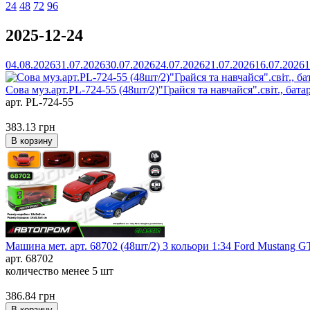
24
48
72
96
2025-12-24
04.08.2026
31.07.2026
30.07.2026
24.07.2026
21.07.2026
16.07.2026
1
Сова муз.арт.PL-724-55 (48шт/2)"Грайся та навчайся".світ., бата
арт. PL-724-55
383.13
грн
В корзину
Машина мет. арт. 68702 (48шт/2) 3 кольори 1:34 Ford Mustang GT,
арт. 68702
количество менее 5 шт
386.84
грн
В корзину