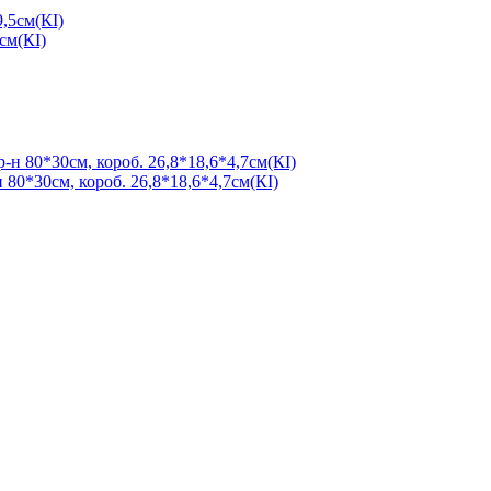
5см(КІ)
 80*30см, короб. 26,8*18,6*4,7см(КІ)