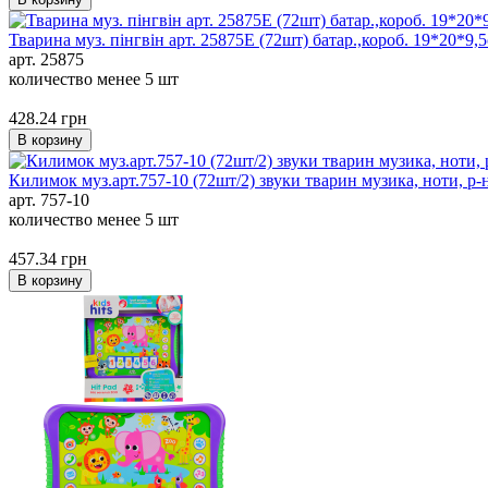
Тварина муз. пінгвін арт. 25875E (72шт) батар.,короб. 19*20*9,
арт. 25875
количество менее 5 шт
428.24
грн
В корзину
Килимок муз.арт.757-10 (72шт/2) звуки тварин музика, ноти, р-н
арт. 757-10
количество менее 5 шт
457.34
грн
В корзину