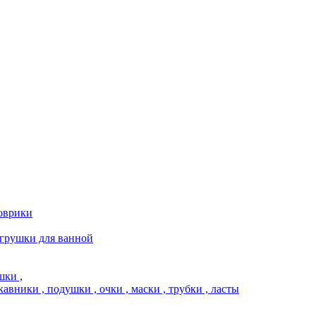
коврики
игрушки для ванной
шки ,
кавники , подушки , очки , маски , трубки , ласты