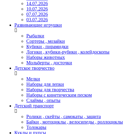
14.07.2026
10.07.2026
07.07.2026
03.07.2026
Развивающие игрушки
Рыбалки
Сортеры , мозайки
Кубики , пирамидки
Логики , кубики-рубики , колейдоскопы
Наборы животных
Мольберты , досточки
Детское творчество
Мелки
Наборы для лепки
Наборы для творчества
Наборы с кинетическим песком
Слаймы , опыты
Детский транспорт
Ролики , скейты , самокаты , защита
Байки , мотоциклы , велосипеды , роллоциклы
Толокары
Куклы и пупсы