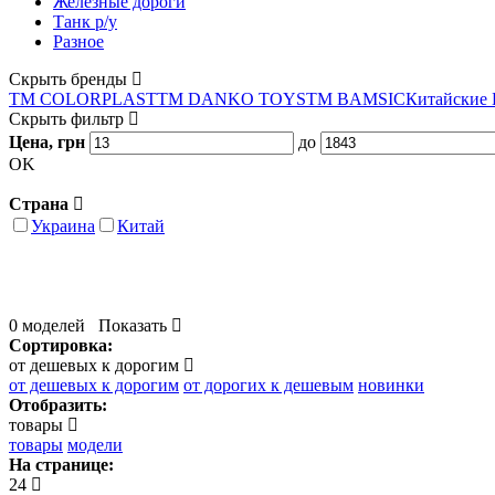
Железные дороги
Танк р/у
Разное
Скрыть бренды
ТМ COLORPLAST
ТМ DANKO TOYS
ТМ BAMSIC
Китайские
Скрыть фильтр
Цена, грн
до
OK
Страна
Украина
Китай
0 моделей
Показать
Сортировка:
от дешевых к дорогим
от дешевых к дорогим
от дорогих к дешевым
новинки
Отобразить:
товары
товары
модели
На странице:
24