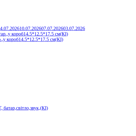
4.07.2026
10.07.2026
07.07.2026
03.07.2026
р.,у короб14.5*12.5*17.5 см(КІ)
 батар,світло,звук,(КІ)