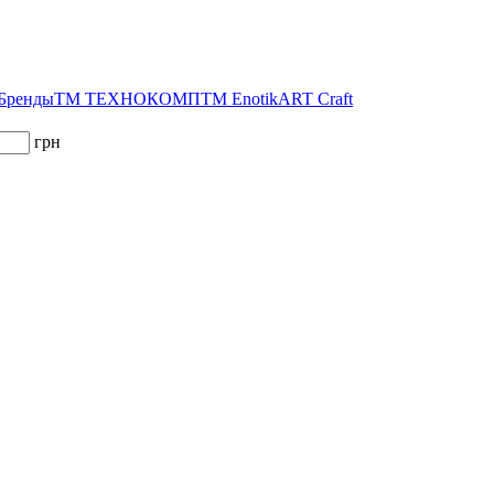
 Бренды
ТМ ТЕХНОКОМП
ТМ Enotik
ART Craft
грн