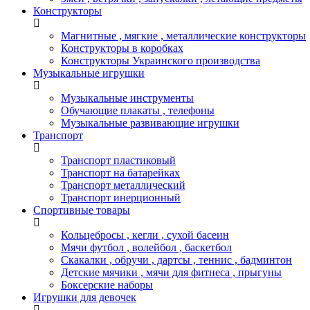
Конструкторы
Магнитные , мягкие , металлические конструкторы
Конструкторы в коробках
Конструкторы Украинского производства
Музыкальные игрушки
Музыкальные инструменты
Обучающие плакаты , телефоны
Музыкальные развивающие игрушки
Транспорт
Транспорт пластиковый
Транспорт на батарейках
Транспорт металлический
Транспорт инерционный
Спортивные товары
Кольцебросы , кегли , сухой басеин
Мячи футбол , волейбол , баскетбол
Скакалки , обручи , дартсы , теннис , бадминтон
Детские мячики , мячи для фитнеса , прыгуны
Боксерские наборы
Игрушки для девочек