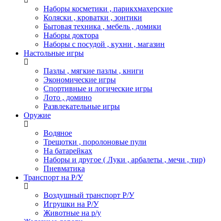
Наборы косметики , парикхмахерские
Коляски , кроватки , зонтики
Бытовая техника , мебель , домики
Наборы доктора
Наборы с посудой , кухни , магазин
Настольные игры
Пазлы , мягкие пазлы , книги
Экономические игры
Спортивные и логические игры
Лото , домино
Развлекательные игры
Оружие
Водяное
Трещотки , поролоновые пули
На батарейках
Наборы и другое ( Луки , арбалеты , мечи , тир)
Пневматика
Транспорт на Р/У
Воздушный транспорт Р/У
Игрушки на Р/У
Животные на р/у