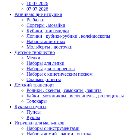
10.07.2026
07.07.2026
Развивающие игрушки
Рыбалки
Сортеры , мозайки
Кубики , пирамидки
Логики , кубики-рубики , колейдоскопы
Наборы животных
Мольберты , досточки
Детское творчество
Мелки
Наборы для лепки
Наборы для творчества
Наборы с кинетическим песком
Слаймы , опыты
Детский транспорт
Ролики , скейты , самокаты , защита
Байки , мотоциклы , велосипеды , роллоциклы
Толокары
Куклы и пупсы
Пупсы
Куклы
Игрушки для мальчиков
Наборы с инструментами
Наборы армий , рации , оптика