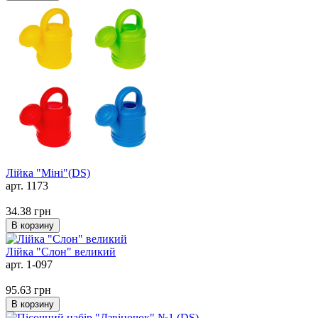
Лійка "Міні"(DS)
арт. 1173
34.38
грн
В корзину
Лійка "Слон" великий
арт. 1-097
95.63
грн
В корзину