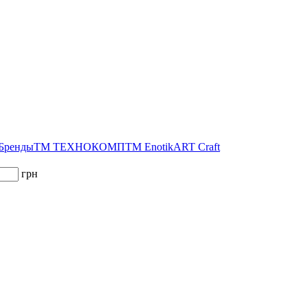
 Бренды
ТМ ТЕХНОКОМП
ТМ Enotik
ART Craft
грн