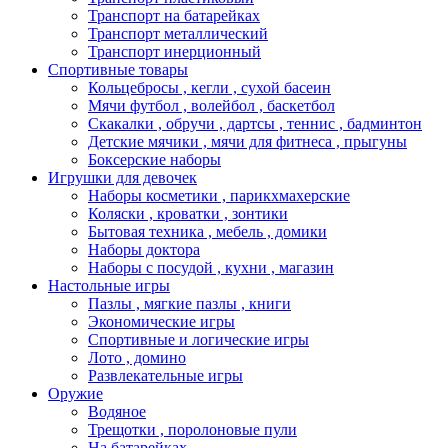
Транспорт на батарейках
Транспорт металлический
Транспорт инерционный
Спортивные товары
Кольцебросы , кегли , сухой басеин
Мячи футбол , волейбол , баскетбол
Скакалки , обручи , дартсы , теннис , бадминтон
Детские мячики , мячи для фитнеса , прыгуны
Боксерские наборы
Игрушки для девочек
Наборы косметики , парикхмахерские
Коляски , кроватки , зонтики
Бытовая техника , мебель , домики
Наборы доктора
Наборы с посудой , кухни , магазин
Настольные игры
Пазлы , мягкие пазлы , книги
Экономические игры
Спортивные и логические игры
Лото , домино
Развлекательные игры
Оружие
Водяное
Трещотки , поролоновые пули
На батарейках