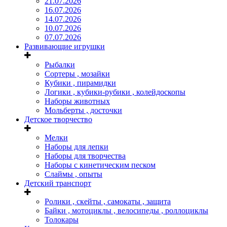
21.07.2026
16.07.2026
14.07.2026
10.07.2026
07.07.2026
Развивающие игрушки
Рыбалки
Сортеры , мозайки
Кубики , пирамидки
Логики , кубики-рубики , колейдоскопы
Наборы животных
Мольберты , досточки
Детское творчество
Мелки
Наборы для лепки
Наборы для творчества
Наборы с кинетическим песком
Слаймы , опыты
Детский транспорт
Ролики , скейты , самокаты , защита
Байки , мотоциклы , велосипеды , роллоциклы
Толокары