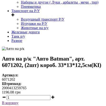
Наборы и другое ( Луки , арбалеты , мечи , тир)
Пневматика
Транспорт на Р/У
Воздушный транспорт Р/У
Игрушки на Р/У
Животные на р/у
Железные дороги
Танк р/у
Разное
Авто на р/к "Авто Batman", арт.
6071202, (2шт) короб. 33*13*12,5см(КІ)
Артикул:
6071202
Штрихкод:
2000413259765
1196.08
грн
В корзину