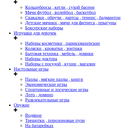
Кольцебросы , кегли , сухой басеин
Мячи футбол , волейбол , баскетбол
Скакалки , обручи , дартсы , теннис , бадминтон
Детские мячики , мячи для фитнеса , прыгуны
Боксерские наборы
Игрушки для девочек
Наборы косметики , парикхмахерские
Коляски , кроватки , зонтики
Бытовая техника , мебель , домики
Наборы доктора
Наборы с посудой , кухни , магазин
Настольные игры
Пазлы , мягкие пазлы , книги
Экономические игры
Спортивные и логические игры
Лото , домино
Развлекательные игры
Оружие
Водяное
Трещотки , поролоновые пули
На батарейках