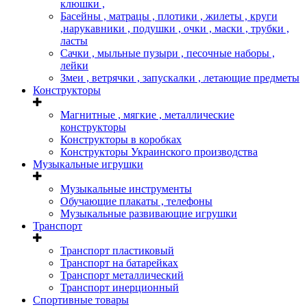
клюшки ,
Басейны , матрацы , плотики , жилеты , круги
,нарукавники , подушки , очки , маски , трубки ,
ласты
Сачки , мыльные пузыри , песочные наборы ,
лейки
Змеи , ветрячки , запускалки , летающие предметы
Конструкторы
Магнитные , мягкие , металлические
конструкторы
Конструкторы в коробках
Конструкторы Украинского производства
Музыкальные игрушки
Музыкальные инструменты
Обучающие плакаты , телефоны
Музыкальные развивающие игрушки
Транспорт
Транспорт пластиковый
Транспорт на батарейках
Транспорт металлический
Транспорт инерционный
Спортивные товары