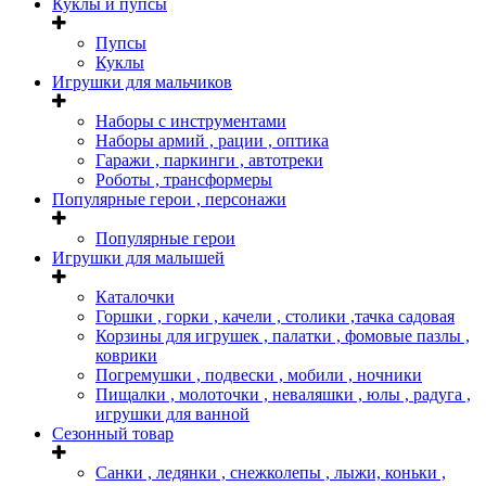
Куклы и пупсы
Пупсы
Куклы
Игрушки для мальчиков
Наборы с инструментами
Наборы армий , рации , оптика
Гаражи , паркинги , автотреки
Роботы , трансформеры
Популярные герои , персонажи
Популярные герои
Игрушки для малышей
Каталочки
Горшки , горки , качели , столики ,тачка садовая
Корзины для игрушек , палатки , фомовые пазлы ,
коврики
Погремушки , подвески , мобили , ночники
Пищалки , молоточки , неваляшки , юлы , радуга ,
игрушки для ванной
Сезонный товар
Санки , ледянки , снежколепы , лыжи, коньки ,