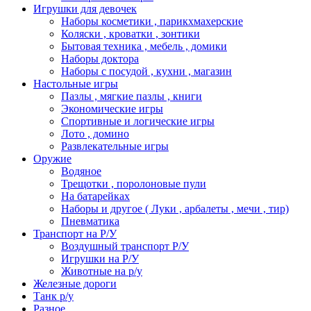
Игрушки для девочек
Наборы косметики , парикхмахерские
Коляски , кроватки , зонтики
Бытовая техника , мебель , домики
Наборы доктора
Наборы с посудой , кухни , магазин
Настольные игры
Пазлы , мягкие пазлы , книги
Экономические игры
Спортивные и логические игры
Лото , домино
Развлекательные игры
Оружие
Водяное
Трещотки , поролоновые пули
На батарейках
Наборы и другое ( Луки , арбалеты , мечи , тир)
Пневматика
Транспорт на Р/У
Воздушный транспорт Р/У
Игрушки на Р/У
Животные на р/у
Железные дороги
Танк р/у
Разное