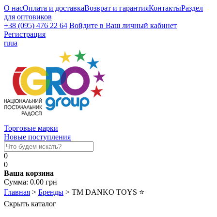
О нас
Оплата и доставка
Возврат и гарантия
Контакты
Раздел
для оптовиков
+38 (095) 476 22 64
Войдите в Ваш личный кабинет
Регистрация
ru
ua
Торговые марки
Новые поступления
0
0
Ваша корзина
Сумма:
0.00
грн
Главная
>
Бренды
>
ТМ DANKO TOYS
⭐
Скрыть каталог