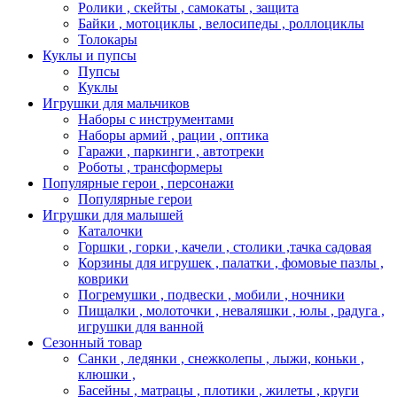
Ролики , скейты , самокаты , защита
Байки , мотоциклы , велосипеды , роллоциклы
Толокары
Куклы и пупсы
Пупсы
Куклы
Игрушки для мальчиков
Наборы с инструментами
Наборы армий , рации , оптика
Гаражи , паркинги , автотреки
Роботы , трансформеры
Популярные герои , персонажи
Популярные герои
Игрушки для малышей
Каталочки
Горшки , горки , качели , столики ,тачка садовая
Корзины для игрушек , палатки , фомовые пазлы ,
коврики
Погремушки , подвески , мобили , ночники
Пищалки , молоточки , неваляшки , юлы , радуга ,
игрушки для ванной
Сезонный товар
Санки , ледянки , снежколепы , лыжи, коньки ,
клюшки ,
Басейны , матрацы , плотики , жилеты , круги