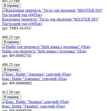
401.25
грн
В корзину
Креативна творчість "Тісто для ліплення "MASTER DO"
Паста-шеф укр (4)(Пок)
арт. TMD-16-01U
406.25
грн
В корзину
Набір для творчості "Бебі ніжка і долонька" (Пок)
арт. ФР-00002741
406.25
грн
В корзину
Бокс. Набір "Америка" середній (Пок)
арт. ФР-00000002
412.50
грн
В корзину
Бокс. Набір "Україна" середній (Пок)
арт. ФР-00000006