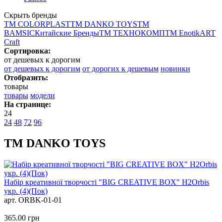
Скрыть бренды
ТМ COLORPLAST
ТМ DANKO TOYS
ТМ
BAMSIC
Китайские Бренды
ТМ ТЕХНОКОМП
ТМ Enotik
ART
Craft
Сортировка:
от дешевых к дорогим
от дешевых к дорогим
от дорогих к дешевым
новинки
Отобразить:
товары
товары
модели
На странице:
24
24
48
72
96
ТМ DANKO TOYS
Набір креативної творчості "BIG CREATIVE BOX" H2Orbis
укр. (4)(Пок)
арт. ORBK-01-01
365.00
грн