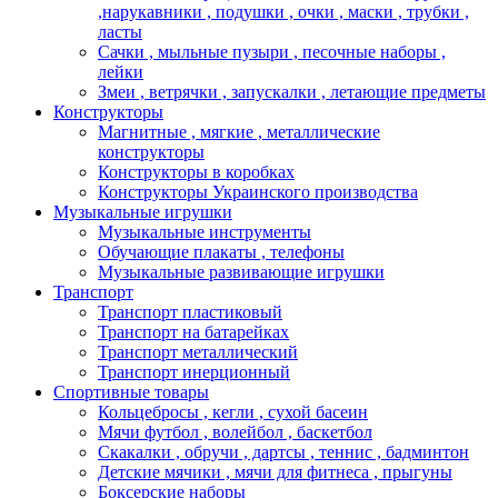
,нарукавники , подушки , очки , маски , трубки ,
ласты
Сачки , мыльные пузыри , песочные наборы ,
лейки
Змеи , ветрячки , запускалки , летающие предметы
Конструкторы
Магнитные , мягкие , металлические
конструкторы
Конструкторы в коробках
Конструкторы Украинского производства
Музыкальные игрушки
Музыкальные инструменты
Обучающие плакаты , телефоны
Музыкальные развивающие игрушки
Транспорт
Транспорт пластиковый
Транспорт на батарейках
Транспорт металлический
Транспорт инерционный
Спортивные товары
Кольцебросы , кегли , сухой басеин
Мячи футбол , волейбол , баскетбол
Скакалки , обручи , дартсы , теннис , бадминтон
Детские мячики , мячи для фитнеса , прыгуны
Боксерские наборы