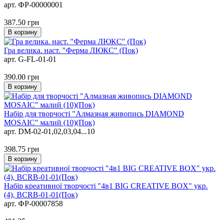
арт. ФР-00000001
387.50
грн
В корзину
Гра велика. наст. "Ферма ЛЮКС" (Пок)
арт. G-FL-01-01
390.00
грн
В корзину
Набір для творчості "Алмазная живопись DIAMOND
MOSAIC" малий (10)(Пок)
арт. DM-02-01,02,03,04...10
398.75
грн
В корзину
Набір креативної творчості "4в1 BIG CREATIVE BOX" укр.
(4), BCRB-01-01(Пок)
арт. ФР-00007858