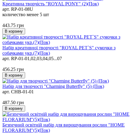
Креативна творчість "ROYAL PONY" (2)(Пок)
арт. RP-01-08U
количество менее 5 шт
443.75
грн
В корзину
Набір креативної творчості "ROYAL PET`S" сумочки з
собачками укр.(7)(Пок)
арт. RP-01-01,02,03,04,05...07
456.25
грн
В корзину
Набір для творчості "Charming Butterfly" (5) (Пок)
арт. CHB-01-01
487.50
грн
В корзину
Безпечний освітній набір для вирощування рослин "HOME
FLORARIUM"(5)(Пок)