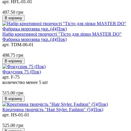
арт. HFL-01-01
497.50
грн
В корзину
Набір креативної творчості "Тісто для ліпки MASTER DO"
Фабрика морозива укр..(4)(Пок)
арт. TDM-06-01
498.75
грн
В корзину
Фокусник 75 (Пок)
арт. F-75
количество менее 5 шт
515.00
грн
В корзину
Креативна творчість "Hair Styler. Fashion" (5)(Пок)
арт. HS-01-01
525.00
грн