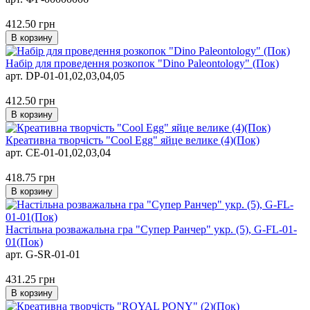
412.50
грн
В корзину
Набір для проведення розкопок "Dino Paleontology" (Пок)
арт. DP-01-01,02,03,04,05
412.50
грн
В корзину
Креативна творчість "Cool Egg" яйце велике (4)(Пок)
арт. CE-01-01,02,03,04
418.75
грн
В корзину
Настільна розважальна гра "Супер Ранчер" укр. (5), G-FL-01-
01(Пок)
арт. G-SR-01-01
431.25
грн
В корзину