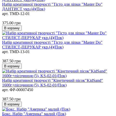
Набір креативної творчості "Тісто для ліпки "Master Do"
ДАНТИСТ укр.(4)(Пок)
арт. TMD-12-01
375.00
грн
В корзину
Набір креативної творчості "Тісто для ліпки "Master Do"
СТИЛІСТ-ПЕРУКАР укр.(4)(Пок)
арт. TMD-13-01
387.50
грн
В корзину
Набір креативної творчості "Кінетичний пісок"KidSand"
1600г+пісочниця (5), KS-02-01(Пок)
арт. ФР-00007450
387.50
грн
В корзину
Бокс. Набір "Америка" малий (Пок)