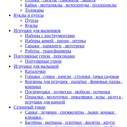
Байки , мотоциклы , велосипеды , роллоциклы
Толокары
Куклы и пупсы
Пупсы
Куклы
Игрушки для мальчиков
Наборы с инструментами
Наборы армий , рации , оптика
Гаражи , паркинги , автотреки
Роботы , трансформеры
Популярные герои , персонажи
Популярные герои
Игрушки для малышей
Каталочки
Горшки , горки , качели , столики ,тачка садовая
Корзины для игрушек , палатки , фомовые пазлы ,
коврики
Погремушки , подвески , мобили , ночники
Пищалки , молоточки , неваляшки , юлы , радуга ,
игрушки для ванной
Сезонный товар
Санки , ледянки , снежколепы , лыжи, коньки ,
клюшки ,
Басейны , матрацы , плотики , жилеты , круги