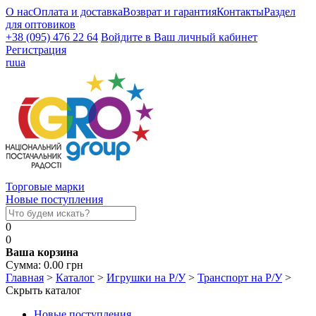
О нас
Оплата и доставка
Возврат и гарантия
Контакты
Раздел
для оптовиков
+38 (095) 476 22 64
Войдите в Ваш личный кабинет
Регистрация
ru
ua
Торговые марки
Новые поступления
0
0
Ваша корзина
Сумма:
0.00
грн
Главная
>
Каталог
>
Игрушки на Р/У
>
Транспорт на Р/У
>
Скрыть каталог
Новые поступления