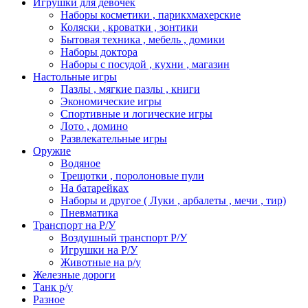
Игрушки для девочек
Наборы косметики , парикхмахерские
Коляски , кроватки , зонтики
Бытовая техника , мебель , домики
Наборы доктора
Наборы с посудой , кухни , магазин
Настольные игры
Пазлы , мягкие пазлы , книги
Экономические игры
Спортивные и логические игры
Лото , домино
Развлекательные игры
Оружие
Водяное
Трещотки , поролоновые пули
На батарейках
Наборы и другое ( Луки , арбалеты , мечи , тир)
Пневматика
Транспорт на Р/У
Воздушный транспорт Р/У
Игрушки на Р/У
Животные на р/у
Железные дороги
Танк р/у
Разное