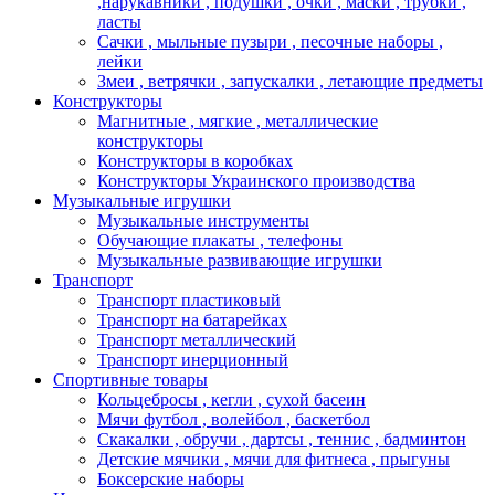
,нарукавники , подушки , очки , маски , трубки ,
ласты
Сачки , мыльные пузыри , песочные наборы ,
лейки
Змеи , ветрячки , запускалки , летающие предметы
Конструкторы
Магнитные , мягкие , металлические
конструкторы
Конструкторы в коробках
Конструкторы Украинского производства
Музыкальные игрушки
Музыкальные инструменты
Обучающие плакаты , телефоны
Музыкальные развивающие игрушки
Транспорт
Транспорт пластиковый
Транспорт на батарейках
Транспорт металлический
Транспорт инерционный
Спортивные товары
Кольцебросы , кегли , сухой басеин
Мячи футбол , волейбол , баскетбол
Скакалки , обручи , дартсы , теннис , бадминтон
Детские мячики , мячи для фитнеса , прыгуны
Боксерские наборы