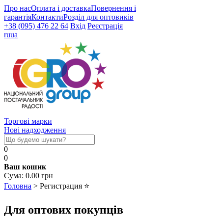
Про нас
Оплата і доставка
Повернення і
гарантія
Контакти
Розділ для оптовиків
+38 (095) 476 22 64
Вхід
Реєстрація
ru
ua
Торгові марки
Нові надходження
0
0
Ваш кошик
Cума:
0.00
грн
Головна
>
Регистрация
⭐
Для оптових покупців