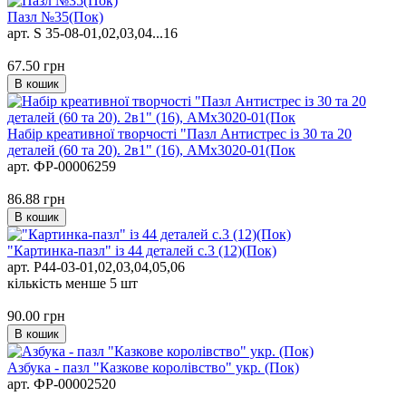
Пазл №35(Пок)
арт. S 35-08-01,02,03,04...16
67.50
грн
В кошик
Набір креативної творчості "Пазл Антистрес із 30 та 20
деталей (60 та 20). 2в1" (16), АМх3020-01(Пок
арт. ФР-00006259
86.88
грн
В кошик
"Картинка-пазл" із 44 деталей с.3 (12)(Пок)
арт. Р44-03-01,02,03,04,05,06
кількість менше 5 шт
90.00
грн
В кошик
Азбука - пазл "Казкове королівство" укр. (Пок)
арт. ФР-00002520