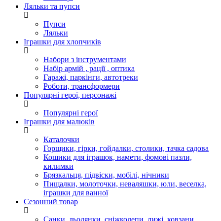
Ляльки та пупси
Пупси
Ляльки
Іграшки для хлопчиків
Набори з інструментами
Набір армій , рації , оптика
Гаражі, паркінги, автотреки
Роботи, трансформери
Популярні герої, персонажі
Популярні герої
Іграшки для малюків
Каталочки
Горщики, гірки, гойдалки, столики, тачка садова
Кошики для іграшок, намети, фомові пазли,
килимки
Брязкальця, підвіски, мобілі, нічники
Пищалки, молоточки, неваляшки, юли, веселка,
іграшки для ванної
Сезонний товар
Санки, льодянки, сніжколепи, лижі, ковзани,