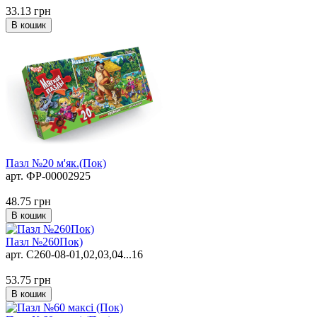
33.13
грн
В кошик
Пазл №20 м'як.(Пок)
арт. ФР-00002925
48.75
грн
В кошик
Пазл №260Пок)
арт. C260-08-01,02,03,04...16
53.75
грн
В кошик