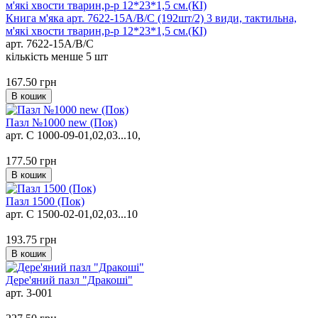
Книга м'яка арт. 7622-15A/B/C (192шт/2) 3 види, тактильна,
м'які хвости тварин,р-р 12*23*1,5 см.(КІ)
арт. 7622-15A/B/C
кількість менше 5 шт
167.50
грн
В кошик
Пазл №1000 new (Пок)
арт. С 1000-09-01,02,03...10,
177.50
грн
В кошик
Пазл 1500 (Пок)
арт. C 1500-02-01,02,03...10
193.75
грн
В кошик
Дере'яний пазл "Дракоші"
арт. 3-001