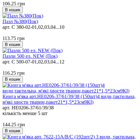
106.25
грн
В кошик
Пазл №380(Пок)
арт. C 380-02-01,02,03,04...10
113.75
грн
В кошик
Пазли 500 ел. NEW (Пок)
арт. C 500-07-01,02,03,04...12
116.25
грн
В кошик
Книга м'яка арт.HE0206-37/61/39/38 (150шт)4 види,тактильна,
м'які хвости тварин,пакет21*1,5*23см9КІ)
арт. HE0206-37/61/39/38
кількість менше 5 шт
144.25
грн
В кошик