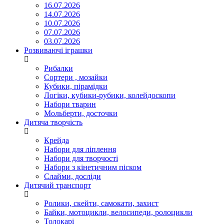
16.07.2026
14.07.2026
10.07.2026
07.07.2026
03.07.2026
Розвиваючі іграшки
Рибалки
Сортери , мозайки
Кубики, пірамідки
Логіки, кубики-рубики, колейдоскопи
Набори тварин
Мольберти, досточки
Дитяча творчість
Крейда
Набори для ліплення
Набори для творчості
Набори з кінетичним піском
Слайми, досліди
Дитячий транспорт
Ролики, скейти, самокати, захист
Байки, мотоцикли, велосипеди, ролоцикли
Толокарі