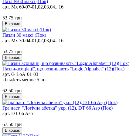
Пазл №60 максі (Пок)
арт. Mx 60-07-01,02,03,04...16
53.75
грн
В кошик
Пазли 30 максі (Пок)
арт. Mx 30-04-01,02,03,04...16
53.75
грн
В кошик
Пазли-асоціації, що розвивають "Logic Alphabet" (12)(Пок)
арт. G-LoA-01-03
кількість менше 5 шт
62.50
грн
В кошик
Гра наст. "Логічна абетка" укр. (12), DT 66 Asp (Пок)
арт. DT 66 Asp
67.50
грн
В кошик