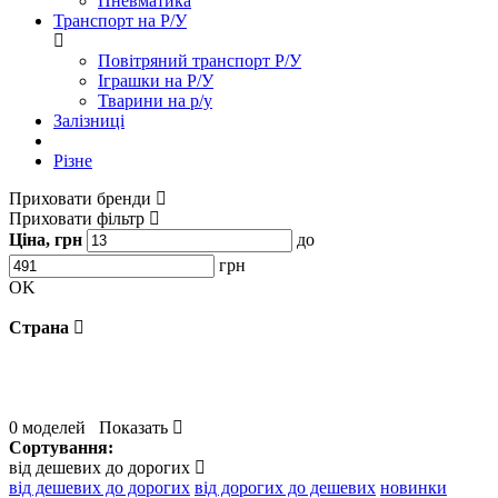
Пневматика
Транспорт на Р/У
Повітряний транспорт Р/У
Іграшки на Р/У
Тварини на р/у
Залізниці
Різне
Приховати бренди
Приховати фільтр
Ціна, грн
до
грн
OK
Страна
0 моделей
Показать
Сортування:
від дешевих до дорогих
від дешевих до дорогих
від дорогих до дешевих
новинки