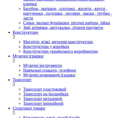
ключки
Басейни , матраци , плотики , жилети , круги ,
наручники , подушки , окуляри , маски , трубки ,
ласти
Сачки, мильні бульбашки, пісочні набори, лійки
Змії, вітрячки, запускалки, літаючі предмети
Конструктори
Магнітні, м'які, металеві конструктори
Конструктори у коробках
Конструктори українського виробництва
Музичні іграшки
Музичні інструменти
Навчальні плакати, телефони
Музичні розвиваючі іграшки
Транспорт
Транспорт пластиковий
Транспорт на батарейках
Транспорт металевий
Транспорт інерційний
Спортивні товари
Кільцекиди, кеглі, сухий басеїн