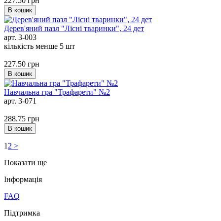
227.50
грн
В кошик
Дерев'яний пазл "Лісні тваринки", 24 дет
арт. 3-003
кількість менше 5 шт
227.50
грн
В кошик
Навчальна гра "Трафарети" №2
арт. 3-071
288.75
грн
В кошик
1
2
>
Показати ще
Iнформація
FAQ
Підтримка