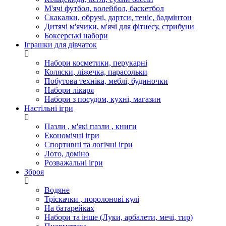
М'ячі футбол, волейбол, баскетбол
Скакалки, обручі, дартси, теніс, бадмінтон
Дитячі м'ячики, м'ячі для фітнесу, стрибуни
Боксерські набори
Іграшки для дівчаток
Набори косметики, перукарні
Коляски, ліжечка, парасольки
Побутова техніка, меблі, будиночки
Набори лікаря
Набори з посудом, кухні, магазин
Настільні ігри
Пазли , м'які пазли , книги
Економічні ігри
Спортивні та логічні ігри
Лото, доміно
Розважальні ігри
Зброя
Водяне
Тріскачки , поролонові кулі
На батарейках
Набори та інше (Луки, арбалети, мечі, тир)