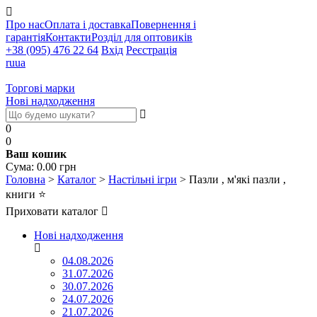
Про нас
Оплата і доставка
Повернення і
гарантія
Контакти
Розділ для оптовиків
+38 (095) 476 22 64
Вхід
Реєстрація
ru
ua
Торгові марки
Нові надходження
0
0
Ваш кошик
Cума:
0.00
грн
Головна
>
Каталог
>
Настільні ігри
>
Пазли , м'які пазли ,
книги
⭐
Приховати каталог
Нові надходження
04.08.2026
31.07.2026
30.07.2026
24.07.2026
21.07.2026