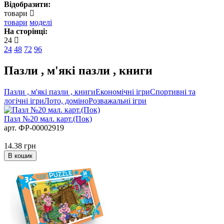
Відобразити:
товари
товари
моделі
На сторінці:
24
24
48
72
96
Пазли , м'які пазли , книги
Пазли , м'які пазли , книги
Економічні ігри
Спортивні та
логічні ігри
Лото, доміно
Розважальні ігри
Пазл №20 мал. карт.(Пок)
арт. ФР-00002919
14.38
грн
В кошик