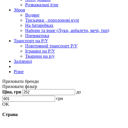
Розважальні ігри
Зброя
Водяне
Тріскачки , поролонові кулі
На батарейках
Набори та інше (Луки, арбалети, мечі, тир)
Пневматика
Транспорт на Р/У
Повітряний транспорт Р/У
Іграшки на Р/У
Тварини на р/у
Залізниці
Різне
Приховати бренди
Приховати фільтр
Ціна, грн
до
грн
OK
Страна