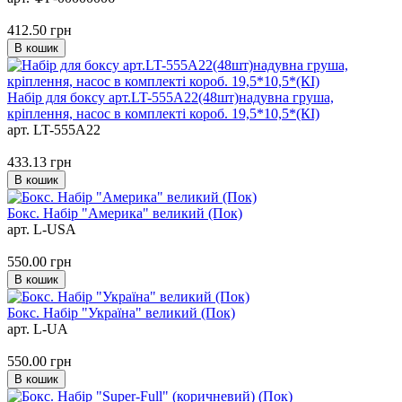
412.50
грн
В кошик
Набір для боксу арт.LT-555A22(48шт)надувна груша,
кріплення, насос в комплекті короб. 19,5*10,5*(КІ)
арт. LT-555A22
433.13
грн
В кошик
Бокс. Набір "Америка" великий (Пок)
арт. L-USA
550.00
грн
В кошик
Бокс. Набір "Україна" великий (Пок)
арт. L-UA
550.00
грн
В кошик