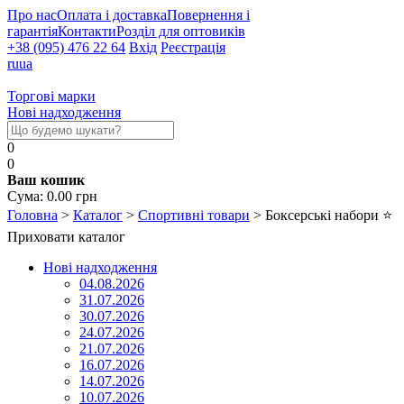
Про нас
Оплата і доставка
Повернення і
гарантія
Контакти
Розділ для оптовиків
+38 (095) 476 22 64
Вхід
Реєстрація
ru
ua
Торгові марки
Нові надходження
0
0
Ваш кошик
Cума:
0.00
грн
Головна
>
Каталог
>
Спортивні товари
>
Боксерські набори
⭐
Приховати каталог
Нові надходження
04.08.2026
31.07.2026
30.07.2026
24.07.2026
21.07.2026
16.07.2026
14.07.2026
10.07.2026