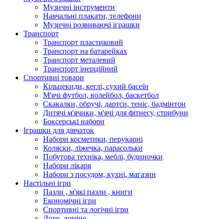
Музичні інструменти
Навчальні плакати, телефони
Музичні розвиваючі іграшки
Транспорт
Транспорт пластиковий
Транспорт на батарейках
Транспорт металевий
Транспорт інерційний
Спортивні товари
Кільцекиди, кеглі, сухий басеїн
М'ячі футбол, волейбол, баскетбол
Скакалки, обручі, дартси, теніс, бадмінтон
Дитячі м'ячики, м'ячі для фітнесу, стрибуни
Боксерські набори
Іграшки для дівчаток
Набори косметики, перукарні
Коляски, ліжечка, парасольки
Побутова техніка, меблі, будиночки
Набори лікаря
Набори з посудом, кухні, магазин
Настільні ігри
Пазли , м'які пазли , книги
Економічні ігри
Спортивні та логічні ігри
Лото, доміно