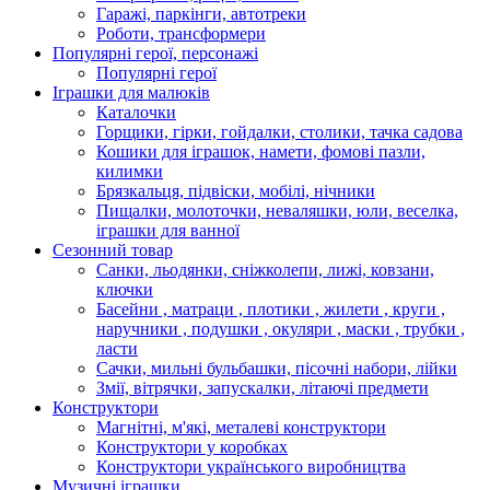
Гаражі, паркінги, автотреки
Роботи, трансформери
Популярні герої, персонажі
Популярні герої
Іграшки для малюків
Каталочки
Горщики, гірки, гойдалки, столики, тачка садова
Кошики для іграшок, намети, фомові пазли,
килимки
Брязкальця, підвіски, мобілі, нічники
Пищалки, молоточки, неваляшки, юли, веселка,
іграшки для ванної
Сезонний товар
Санки, льодянки, сніжколепи, лижі, ковзани,
ключки
Басейни , матраци , плотики , жилети , круги ,
наручники , подушки , окуляри , маски , трубки ,
ласти
Сачки, мильні бульбашки, пісочні набори, лійки
Змії, вітрячки, запускалки, літаючі предмети
Конструктори
Магнітні, м'які, металеві конструктори
Конструктори у коробках
Конструктори українського виробництва
Музичні іграшки