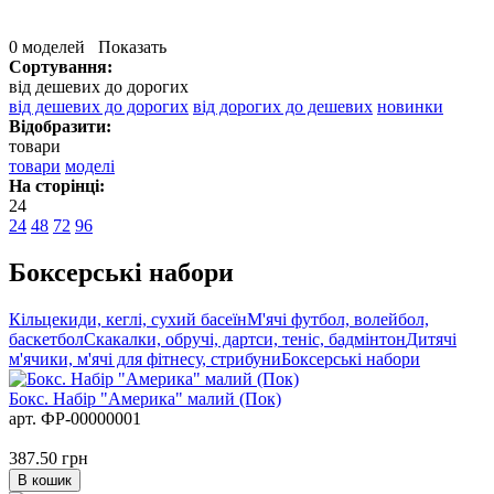
0 моделей
Показать
Сортування:
від дешевих до дорогих
від дешевих до дорогих
від дорогих до дешевих
новинки
Відобразити:
товари
товари
моделі
На сторінці:
24
24
48
72
96
Боксерські набори
Кільцекиди, кеглі, сухий басеїн
М'ячі футбол, волейбол,
баскетбол
Скакалки, обручі, дартси, теніс, бадмінтон
Дитячі
м'ячики, м'ячі для фітнесу, стрибуни
Боксерські набори
Бокс. Набір "Америка" малий (Пок)
арт. ФР-00000001
387.50
грн
В кошик