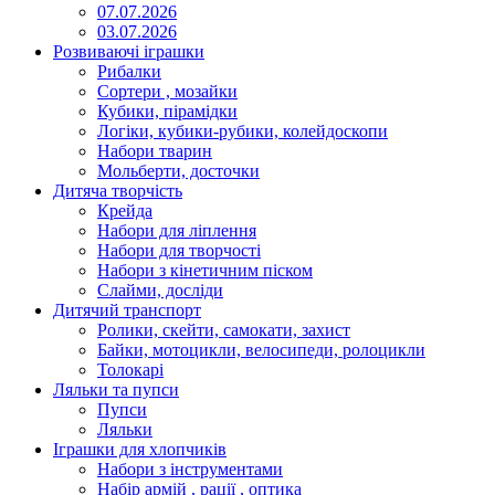
07.07.2026
03.07.2026
Розвиваючі іграшки
Рибалки
Сортери , мозайки
Кубики, пірамідки
Логіки, кубики-рубики, колейдоскопи
Набори тварин
Мольберти, досточки
Дитяча творчість
Крейда
Набори для ліплення
Набори для творчості
Набори з кінетичним піском
Слайми, досліди
Дитячий транспорт
Ролики, скейти, самокати, захист
Байки, мотоцикли, велосипеди, ролоцикли
Толокарі
Ляльки та пупси
Пупси
Ляльки
Іграшки для хлопчиків
Набори з інструментами
Набір армій , рації , оптика