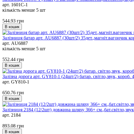
арт. 1601С-1
кількість менше 5 шт
544.93
грн
В кошик
Залізниця батар арт. AU6887 (30шт/2) 35дет.,магнiт.вагончик ко
арт. AU6887
кількість менше 5 шт
552.44
грн
В кошик
Залізна дорога арт. GY810-1 (24шт/2) батар. світло,звук, короб. 
арт. GY810-1
650.76
грн
В кошик
Залізниця 2184 (12/2шт) довжина шляху 366+ см.,бат.світло,звук,
арт. 2184
893.08
грн
В кошик