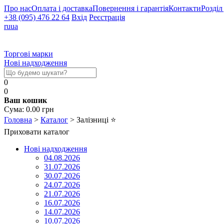
Про нас
Оплата і доставка
Повернення і гарантія
Контакти
Розділ
+38 (095) 476 22 64
Вхід
Реєстрація
ru
ua
Торгові марки
Нові надходження
0
0
Ваш кошик
Cума:
0.00
грн
Головна
>
Каталог
>
Залізниці
⭐
Приховати каталог
Нові надходження
04.08.2026
31.07.2026
30.07.2026
24.07.2026
21.07.2026
16.07.2026
14.07.2026
10.07.2026