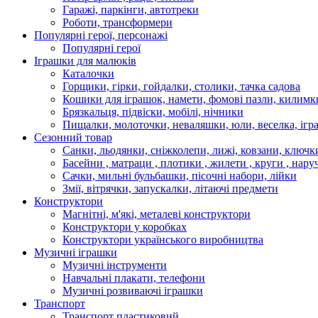
Гаражі, паркінги, автотреки
Роботи, трансформери
Популярні герої, персонажі
Популярні герої
Іграшки для малюків
Каталочки
Горщики, гірки, гойдалки, столики, тачка садова
Кошики для іграшок, намети, фомові пазли, килимк
Брязкальця, підвіски, мобілі, нічники
Пищалки, молоточки, неваляшки, юли, веселка, ігр
Сезонний товар
Санки, льодянки, сніжколепи, лижі, ковзани, ключк
Басейни , матраци , плотики , жилети , круги , нару
Сачки, мильні бульбашки, пісочні набори, лійки
Змії, вітрячки, запускалки, літаючі предмети
Конструктори
Магнітні, м'які, металеві конструктори
Конструктори у коробках
Конструктори українського виробництва
Музичні іграшки
Музичні інструменти
Навчальні плакати, телефони
Музичні розвиваючі іграшки
Транспорт
Транспорт пластиковий