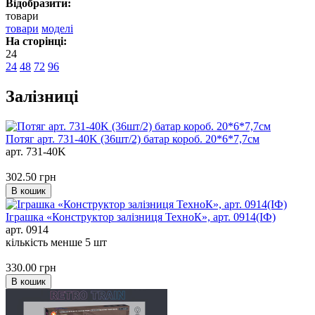
Відобразити:
товари
товари
моделі
На сторінці:
24
24
48
72
96
Залізниці
Потяг арт. 731-40K (36шт/2) батар короб. 20*6*7,7см
арт. 731-40K
302.50
грн
В кошик
Іграшка «Конструктор залізниця ТехноК», арт. 0914(ІФ)
арт. 0914
кількість менше 5 шт
330.00
грн
В кошик