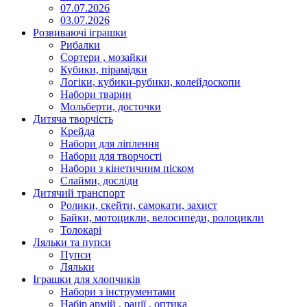
07.07.2026
03.07.2026
Розвиваючі іграшки
Рибалки
Сортери , мозайки
Кубики, пірамідки
Логіки, кубики-рубики, колейдоскопи
Набори тварин
Мольберти, досточки
Дитяча творчість
Крейда
Набори для ліплення
Набори для творчості
Набори з кінетичним піском
Слайми, досліди
Дитячий транспорт
Ролики, скейти, самокати, захист
Байки, мотоцикли, велосипеди, ролоцикли
Толокарі
Ляльки та пупси
Пупси
Ляльки
Іграшки для хлопчиків
Набори з інструментами
Набір армій , рації , оптика