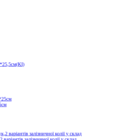
8*25,5см(КІ)
25см
 варіантів залізничної колії у склад