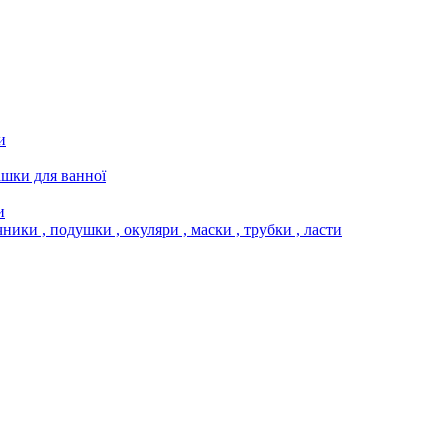
и
ашки для ванної
и
чники , подушки , окуляри , маски , трубки , ласти