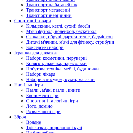
Транспорт на батарейках
Транспорт металевий
Транспорт інерційний
Спортивні товари
Кільцекиди, кеглі, сухий басеїн
М'ячі футбол, волейбол, баскетбол
Скакалки, обручі, дартси, теніс, бадмінтон
Дитячі м'ячики, м'ячі для фітнесу, стрибуни
Боксерські набори
Іграшки для дівчаток
Набори косметики, перукарні
Коляски, ліжечка, парасольки
Побутова техніка, меблі, будиночки
Набори лікаря
Набори з посудом, кухні, магазин
Настільні ігри
Пазли , м'які пазли , книги
Економічні ігри
Спортивні та логічні ігри
Лото, доміно
Розважальні ігри
Зброя
Водяне
Тріскачки , поролонові кулі
На батарейках