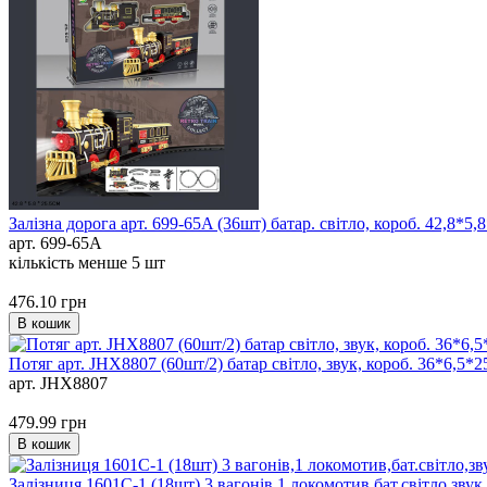
Залізна дорога арт. 699-65A (36шт) батар. світло, короб. 42,8*5,
арт. 699-65A
кількість менше 5 шт
476.10
грн
В кошик
Потяг арт. JHX8807 (60шт/2) батар світло, звук, короб. 36*6,5*
арт. JHX8807
479.99
грн
В кошик
Залізниця 1601С-1 (18шт) 3 вагонів,1 локомотив,бат.світло,звук,2