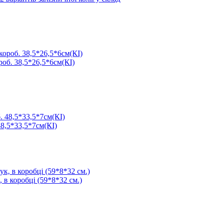
роб. 38,5*26,5*6см(КІ)
48,5*33,5*7см(КІ)
 в коробці (59*8*32 см.)