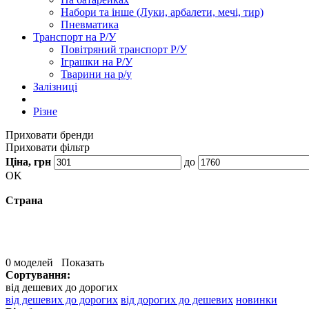
Набори та інше (Луки, арбалети, мечі, тир)
Пневматика
Транспорт на Р/У
Повітряний транспорт Р/У
Іграшки на Р/У
Тварини на р/у
Залізниці
Різне
Приховати бренди
Приховати фільтр
Ціна, грн
до
OK
Страна
0 моделей
Показать
Сортування:
від дешевих до дорогих
від дешевих до дорогих
від дорогих до дешевих
новинки