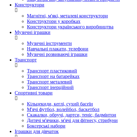
Конструктори
Магнітні, м'які, металеві конструктори
Конструктори у коробках
Конструктори українського виробництва
Музичні іграшки
Музичні інструменти
Навчальні плакати, телефони
Музичні розвиваючі іграшки
Транспорт
Транспорт пластиковий
Транспорт на батарейках
Транспорт металевий
Транспорт інерційний
Спортивні товари
Кільцекиди, кеглі, сухий басеїн
М'ячі футбол, волейбол, баскетбол
Скакалки, обручі, дартси, теніс, бадмінтон
Дитячі м'ячики, м'ячі для фітнесу, стрибуни
Боксерські набори
Іграшки для дівчаток