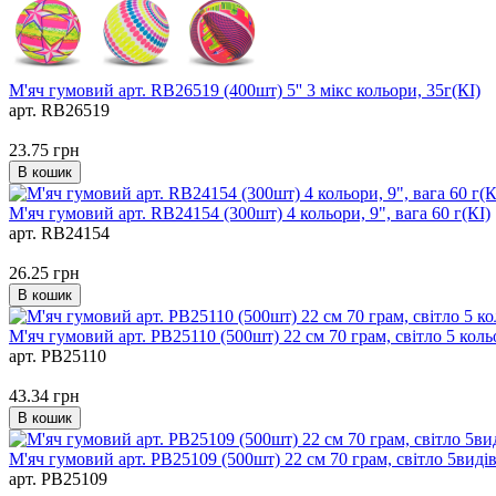
М'яч гумовий арт. RB26519 (400шт) 5'' 3 мікс кольори, 35г(КІ)
арт. RB26519
23.75
грн
В кошик
М'яч гумовий арт. RB24154 (300шт) 4 кольори, 9", вага 60 г(КІ)
арт. RB24154
26.25
грн
В кошик
М'яч гумовий арт. PB25110 (500шт) 22 см 70 грам, світло 5 коль
арт. PB25110
43.34
грн
В кошик
М'яч гумовий арт. PB25109 (500шт) 22 см 70 грам, світло 5видів
арт. PB25109