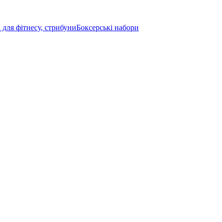
і для фітнесу, стрибуни
Боксерські набори