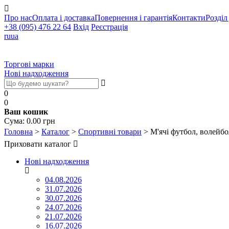
Про нас
Оплата і доставка
Повернення і гарантія
Контакти
Розділ
+38 (095) 476 22 64
Вхід
Реєстрація
ru
ua
Торгові марки
Нові надходження
0
0
Ваш кошик
Cума:
0.00
грн
Головна
>
Каталог
>
Спортивні товари
>
М'ячі футбол, волейбо
Приховати каталог
Нові надходження
04.08.2026
31.07.2026
30.07.2026
24.07.2026
21.07.2026
16.07.2026