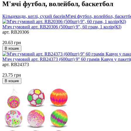
М'ячі футбол, волейбол, баскетбол
Кільцекиди, кеглі, сухий басеїн
М'ячі футбол, волейбол, баскетб
М'яч гумовий арт. RB20306 (500шт) 9", 60 грам, 1 колір(КІ)
арт. RB20306
20.63
грн
В кошик
М'яч гумовий арт. RB24373 (600шт) 9'' 60 грамів Кавун у пакеті
арт. RB24373
23.75
грн
В кошик