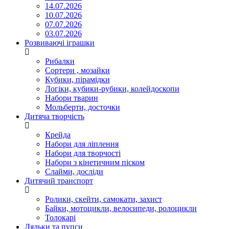
14.07.2026
10.07.2026
07.07.2026
03.07.2026
Розвиваючі іграшки
Рибалки
Сортери , мозайки
Кубики, пірамідки
Логіки, кубики-рубики, колейдоскопи
Набори тварин
Мольберти, досточки
Дитяча творчість
Крейда
Набори для ліплення
Набори для творчості
Набори з кінетичним піском
Слайми, досліди
Дитячий транспорт
Ролики, скейти, самокати, захист
Байки, мотоцикли, велосипеди, ролоцикли
Толокарі
Ляльки та пупси