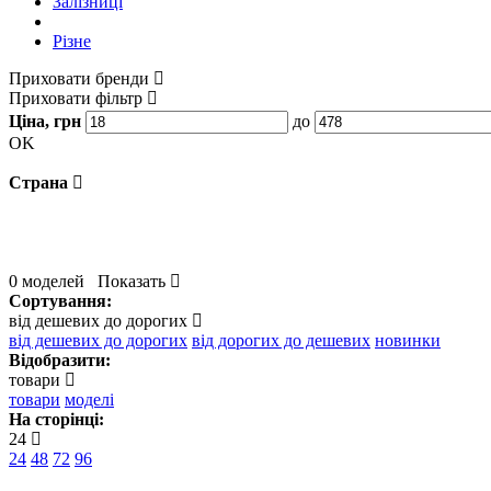
Залізниці
Різне
Приховати бренди
Приховати фільтр
Ціна, грн
до
OK
Страна
0 моделей
Показать
Сортування:
від дешевих до дорогих
від дешевих до дорогих
від дорогих до дешевих
новинки
Відобразити:
товари
товари
моделі
На сторінці:
24
24
48
72
96