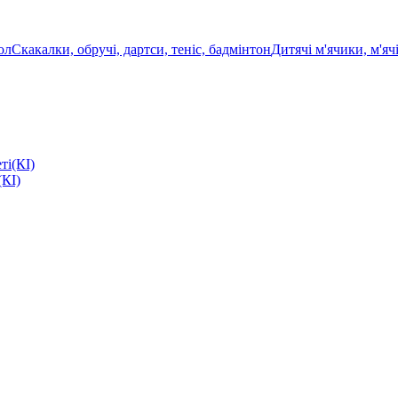
ол
Скакалки, обручі, дартси, теніс, бадмінтон
Дитячі м'ячики, м'яч
(КІ)