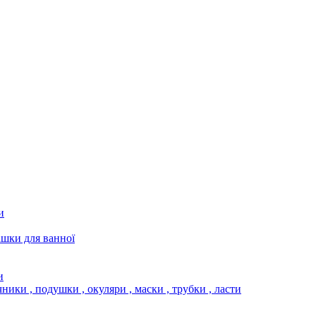
и
ашки для ванної
и
чники , подушки , окуляри , маски , трубки , ласти