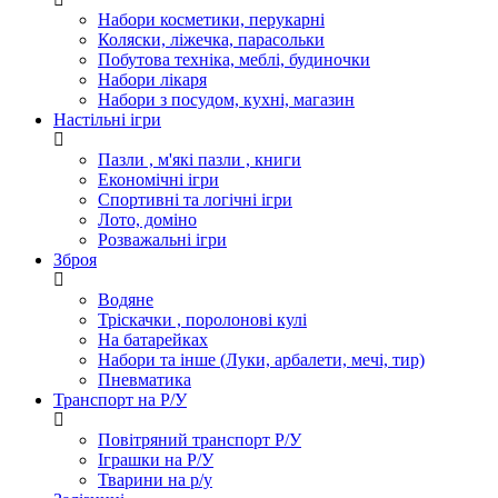
Набори косметики, перукарні
Коляски, ліжечка, парасольки
Побутова техніка, меблі, будиночки
Набори лікаря
Набори з посудом, кухні, магазин
Настільні ігри
Пазли , м'які пазли , книги
Економічні ігри
Спортивні та логічні ігри
Лото, доміно
Розважальні ігри
Зброя
Водяне
Тріскачки , поролонові кулі
На батарейках
Набори та інше (Луки, арбалети, мечі, тир)
Пневматика
Транспорт на Р/У
Повітряний транспорт Р/У
Іграшки на Р/У
Тварини на р/у