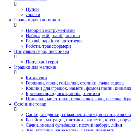
Пупси
Ляльки
Іграшки для хлопчиків
Набори з інструментами
Набір армій , рації , оптика
Гаражі, паркінги, автотреки
Роботи, трансформери
Популярні герої, персонажі
Популярні герої
Іграшки для малюків
Каталочки
Горщики, гірки, гойдалки, столики, тачка садова
Кошики для іграшок, намети, фомові пазли, килимк
Брязкальця, підвіски, мобілі, нічники
Пищалки, молоточки, неваляшки, юли, веселка, ігр
Сезонний товар
Санки, льодянки, сніжколепи, лижі, ковзани, ключк
Басейни , матраци , плотики , жилети , круги , нару
Сачки, мильні бульбашки, пісочні набори, лійки
Змії, вітрячки, запускалки, літаючі предмети