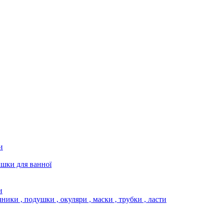
и
ашки для ванної
и
чники , подушки , окуляри , маски , трубки , ласти