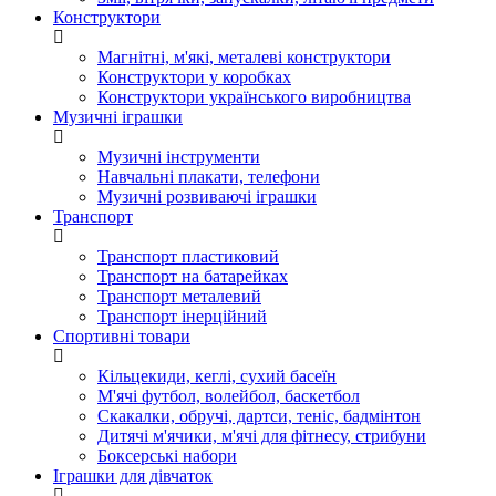
Конструктори
Магнітні, м'які, металеві конструктори
Конструктори у коробках
Конструктори українського виробництва
Музичні іграшки
Музичні інструменти
Навчальні плакати, телефони
Музичні розвиваючі іграшки
Транспорт
Транспорт пластиковий
Транспорт на батарейках
Транспорт металевий
Транспорт інерційний
Спортивні товари
Кільцекиди, кеглі, сухий басеїн
М'ячі футбол, волейбол, баскетбол
Скакалки, обручі, дартси, теніс, бадмінтон
Дитячі м'ячики, м'ячі для фітнесу, стрибуни
Боксерські набори
Іграшки для дівчаток