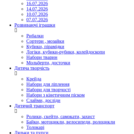
16.07.2026
14.07.2026
10.07.2026
07.07.2026
Розвиваючі іграшки
Рибалки
Сортери , мозайки
Кубики, пірамідки
Логіки, кубики-рубики, колейдоскопи
Набори тварин
Мольберти, досточки
Дитяча творчість
Крейда
Набори для ліплення
Набори для творчості
Набори з кінетичним піском
Слайми, досліди
Дитячий транспорт
Ролики, скейти, самокати, захист
Байки, мотоцикли, велосипеди, ролоцикли
Толокарі
Ляльки та пупси