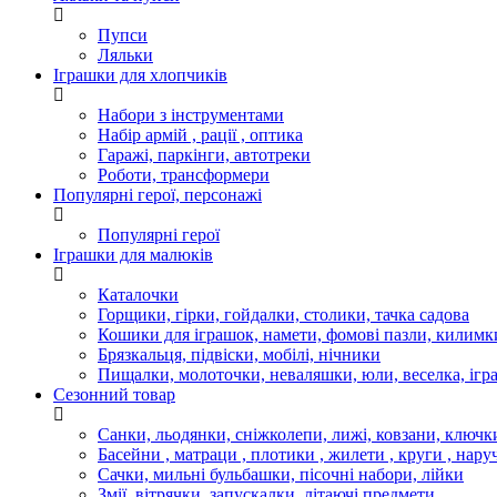
Пупси
Ляльки
Іграшки для хлопчиків
Набори з інструментами
Набір армій , рації , оптика
Гаражі, паркінги, автотреки
Роботи, трансформери
Популярні герої, персонажі
Популярні герої
Іграшки для малюків
Каталочки
Горщики, гірки, гойдалки, столики, тачка садова
Кошики для іграшок, намети, фомові пазли, килимк
Брязкальця, підвіски, мобілі, нічники
Пищалки, молоточки, неваляшки, юли, веселка, ігр
Сезонний товар
Санки, льодянки, сніжколепи, лижі, ковзани, ключк
Басейни , матраци , плотики , жилети , круги , нару
Сачки, мильні бульбашки, пісочні набори, лійки
Змії, вітрячки, запускалки, літаючі предмети