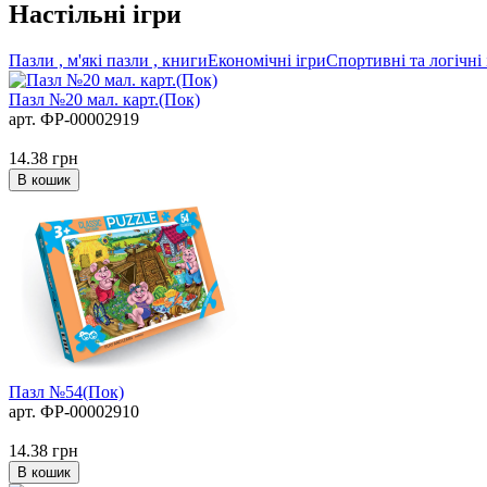
Настільні ігри
Пазли , м'які пазли , книги
Економічні ігри
Спортивні та логічні 
Пазл №20 мал. карт.(Пок)
арт. ФР-00002919
14.38
грн
В кошик
Пазл №54(Пок)
арт. ФР-00002910
14.38
грн
В кошик