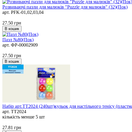
Розвиваючі пазли для малюків "Puzzle для малюків" (32)(Пок)
арт. PFK-01,02,03,04
27.50
грн
В кошик
Пазл №80(Пок)
арт. ФР-00002909
27.50
грн
В кошик
Набір арт.TT2024 (240шт)кульок для настільного тенісу (пластм
арт. TT2024
кількість менше 5 шт
27.81
грн