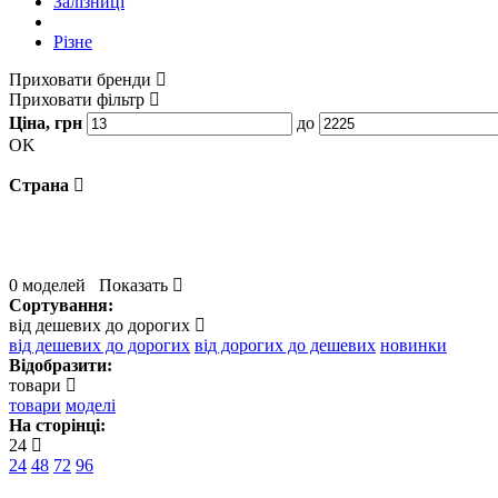
Залізниці
Різне
Приховати бренди
Приховати фільтр
Ціна, грн
до
OK
Страна
0 моделей
Показать
Сортування:
від дешевих до дорогих
від дешевих до дорогих
від дорогих до дешевих
новинки
Відобразити:
товари
товари
моделі
На сторінці:
24
24
48
72
96