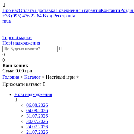
Про нас
Оплата і доставка
Повернення і гарантія
Контакти
Розділ
+38 (095) 476 22 64
Вхід
Реєстрація
ru
ua
Торгові марки
Нові надходження
0
0
Ваш кошик
Cума:
0.00
грн
Головна
>
Каталог
>
Настільні ігри
⭐
Приховати каталог
Нові надходження
06.08.2026
04.08.2026
31.07.2026
30.07.2026
24.07.2026
21.07.2026