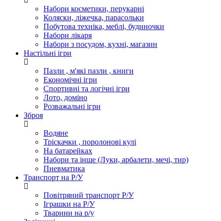
Набори косметики, перукарні
Коляски, ліжечка, парасольки
Побутова техніка, меблі, будиночки
Набори лікаря
Набори з посудом, кухні, магазин
Настільні ігри
Пазли , м'які пазли , книги
Економічні ігри
Спортивні та логічні ігри
Лото, доміно
Розважальні ігри
Зброя
Водяне
Тріскачки , поролонові кулі
На батарейках
Набори та інше (Луки, арбалети, мечі, тир)
Пневматика
Транспорт на Р/У
Повітряний транспорт Р/У
Іграшки на Р/У
Тварини на р/у