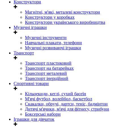
Конструктори
Магнітні, м'які, металеві конструктори
Конструктори у коробках
Конструктори українського виробництва
Музичні іграшки
Музичні інструменти
Навчальні плакати, телефони
Музичні розвиваючі іграшки
Транспорт
Транспорт пластиковий
Транспорт на батарейках
Транспорт металевий
Транспорт інерційний
Спортивні товари
Кільцекиди, кеглі, сухий басеїн
М'ячі футбол, волейбол, баскетбол
Скакалки, обручі, дартси, теніс, бадмінтон
Дитячі м'ячики, м'ячі для фітнесу, стрибуни
Боксерські набори
Іграшки для дівчаток