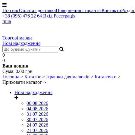
Про нас
Оплата і доставка
Повернення і гарантія
Контакти
Розділ
+38 (095) 476 22 64
Вхід
Реєстрація
ru
ua
Торгові марки
Нові надходження
0
0
Ваш кошик
Cума:
0.00
грн
Головна
>
Каталог
>
Іграшки для малюків
>
Каталочки
>
Приховати каталог
Нові надходження
06.08.2026
04.08.2026
31.07.2026
30.07.2026
24.07.2026
21.07.2026