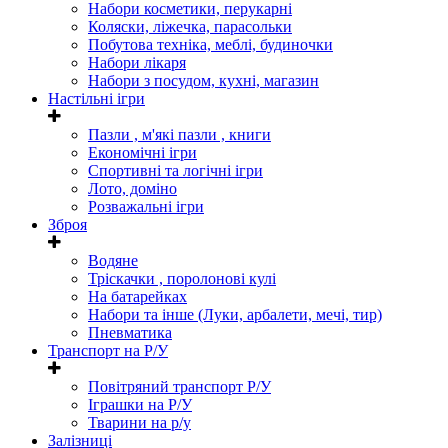
Набори косметики, перукарні
Коляски, ліжечка, парасольки
Побутова техніка, меблі, будиночки
Набори лікаря
Набори з посудом, кухні, магазин
Настільні ігри
Пазли , м'які пазли , книги
Економічні ігри
Спортивні та логічні ігри
Лото, доміно
Розважальні ігри
Зброя
Водяне
Тріскачки , поролонові кулі
На батарейках
Набори та інше (Луки, арбалети, мечі, тир)
Пневматика
Транспорт на Р/У
Повітряний транспорт Р/У
Іграшки на Р/У
Тварини на р/у
Залізниці