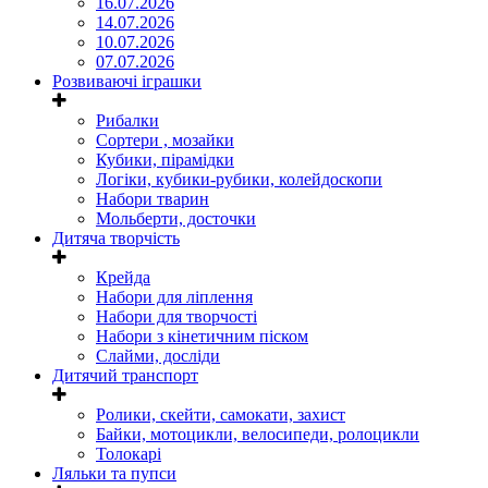
16.07.2026
14.07.2026
10.07.2026
07.07.2026
Розвиваючі іграшки
Рибалки
Сортери , мозайки
Кубики, пірамідки
Логіки, кубики-рубики, колейдоскопи
Набори тварин
Мольберти, досточки
Дитяча творчість
Крейда
Набори для ліплення
Набори для творчості
Набори з кінетичним піском
Слайми, досліди
Дитячий транспорт
Ролики, скейти, самокати, захист
Байки, мотоцикли, велосипеди, ролоцикли
Толокарі
Ляльки та пупси