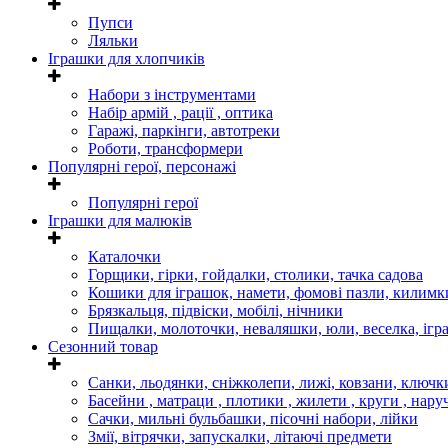
Пупси
Ляльки
Іграшки для хлопчиків
Набори з інструментами
Набір армій , рації , оптика
Гаражі, паркінги, автотреки
Роботи, трансформери
Популярні герої, персонажі
Популярні герої
Іграшки для малюків
Каталочки
Горщики, гірки, гойдалки, столики, тачка садова
Кошики для іграшок, намети, фомові пазли, килимк
Брязкальця, підвіски, мобілі, нічники
Пищалки, молоточки, неваляшки, юли, веселка, ігр
Сезонний товар
Санки, льодянки, сніжколепи, лижі, ковзани, ключк
Басейни , матраци , плотики , жилети , круги , нару
Сачки, мильні бульбашки, пісочні набори, лійки
Змії, вітрячки, запускалки, літаючі предмети