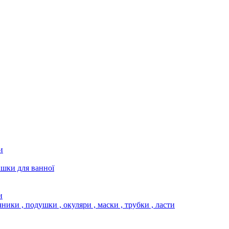
и
ашки для ванної
и
чники , подушки , окуляри , маски , трубки , ласти