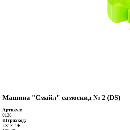
Машина "Cмайл" самоскид № 2 (DS)
Артикул:
0138
Штрихкод:
I-S13T9R