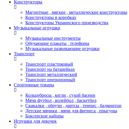
Конструкторы
Магнитные , мягкие , металлические конструкторы
Конструкторы в коробках
Конструкторы Украинского производства
Музыкальные игрушки
Музыкальные инструменты
Обучающие плакаты , телефоны
Музыкальные развивающие игрушки
Транспорт
Транспорт пластиковый
Транспорт на батарейках
Транспорт металлический
Транспорт инерционный
Спортивные товары
Кольцебросы , кегли , сухой басеин
Мячи футбол , волейбол , баскетбол
Скакалки , обручи , дартсы , теннис , бадминтон
Детские мячики , мячи для фитнеса , прыгуны
Боксерские наборы
Игрушки для девочек