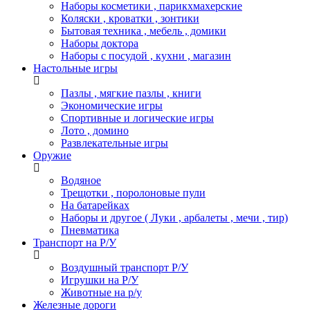
Наборы косметики , парикхмахерские
Коляски , кроватки , зонтики
Бытовая техника , мебель , домики
Наборы доктора
Наборы с посудой , кухни , магазин
Настольные игры
Пазлы , мягкие пазлы , книги
Экономические игры
Спортивные и логические игры
Лото , домино
Развлекательные игры
Оружие
Водяное
Трещотки , поролоновые пули
На батарейках
Наборы и другое ( Луки , арбалеты , мечи , тир)
Пневматика
Транспорт на Р/У
Воздушный транспорт Р/У
Игрушки на Р/У
Животные на р/у
Железные дороги