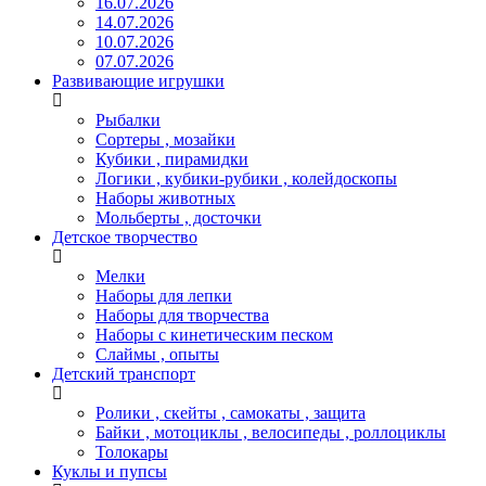
16.07.2026
14.07.2026
10.07.2026
07.07.2026
Развивающие игрушки
Рыбалки
Сортеры , мозайки
Кубики , пирамидки
Логики , кубики-рубики , колейдоскопы
Наборы животных
Мольберты , досточки
Детское творчество
Мелки
Наборы для лепки
Наборы для творчества
Наборы с кинетическим песком
Слаймы , опыты
Детский транспорт
Ролики , скейты , самокаты , защита
Байки , мотоциклы , велосипеды , роллоциклы
Толокары
Куклы и пупсы