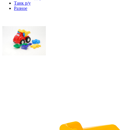
Танк р/у
Разное