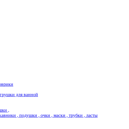
коврики
игрушки для ванной
шки ,
кавники , подушки , очки , маски , трубки , ласты