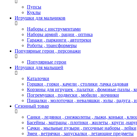
Пупсы
Куклы
Игрушки для мальчиков
Наборы с инструментами
Наборы армий , рации , оптика
Гаражи , паркинги , автотреки
Роботы , трансформеры
Популярные герои , персонажи
Популярные герои
Игрушки для малышей
Каталочки
Горшки , горки , качели , столики ,тачка садовая
Корзины для игрушек , палатки , фомовые пазлы , 
Погремушки , подвески , мобили , ночники
Пищалки , молоточки , неваляшки , юлы , радуга , 
Сезонный товар
Санки , ледянки , снежколепы , лыжи, коньки , клю
Басейны , матрацы , плотики , жилеты , круги ,нару
Сачки , мыльные пузыри , песочные наборы , лейки
Змеи , ветрячки , запускалки , летающие предметы