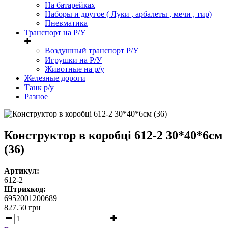
На батарейках
Наборы и другое ( Луки , арбалеты , мечи , тир)
Пневматика
Транспорт на Р/У
Воздушный транспорт Р/У
Игрушки на Р/У
Животные на р/у
Железные дороги
Танк р/у
Разное
Конструктор в коробці 612-2 30*40*6см
(36)
Артикул:
612-2
Штрихкод:
6952001200689
827.50
грн