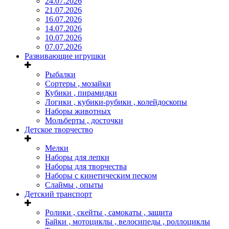
24.07.2026
21.07.2026
16.07.2026
14.07.2026
10.07.2026
07.07.2026
Развивающие игрушки
Рыбалки
Сортеры , мозайки
Кубики , пирамидки
Логики , кубики-рубики , колейдоскопы
Наборы животных
Мольберты , досточки
Детское творчество
Мелки
Наборы для лепки
Наборы для творчества
Наборы с кинетическим песком
Слаймы , опыты
Детский транспорт
Ролики , скейты , самокаты , защита
Байки , мотоциклы , велосипеды , роллоциклы