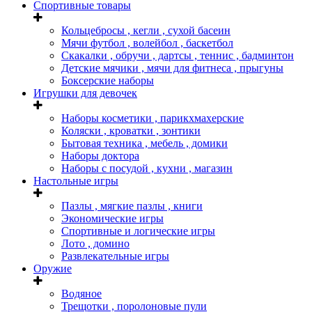
Спортивные товары
Кольцебросы , кегли , сухой басеин
Мячи футбол , волейбол , баскетбол
Скакалки , обручи , дартсы , теннис , бадминтон
Детские мячики , мячи для фитнеса , прыгуны
Боксерские наборы
Игрушки для девочек
Наборы косметики , парикхмахерские
Коляски , кроватки , зонтики
Бытовая техника , мебель , домики
Наборы доктора
Наборы с посудой , кухни , магазин
Настольные игры
Пазлы , мягкие пазлы , книги
Экономические игры
Спортивные и логические игры
Лото , домино
Развлекательные игры
Оружие
Водяное
Трещотки , поролоновые пули