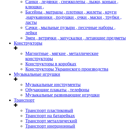
Санки , ледянки , снежколепы , лыжи, коньки ,
клюшки ,
Басейны , матрацы , плотики , жилеты , круги
,нарукавники , подушки , очки , маски , трубки ,
ласты
Сачки , мыльные пузыри , песочные наборы ,
лейки
Змеи , ветрячки , запускалки , летающие предметы
Конструкторы
Магнитные , мягкие , металлические
конструкторы
Конструкторы в коробках
Конструкторы Украинского производства
Музыкальные игрушки
Музыкальные инструменты
Обучающие плакаты , телефоны
Музыкальные развивающие игрушки
Транспорт
Транспорт пластиковый
Транспорт на батарейках
Транспорт металлический
Транспорт инерционный