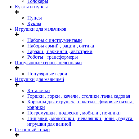
Толокары
Куклы и пупсы
Пупсы
Куклы
Игрушки для мальчиков
Наборы с инструментами
Наборы армий , рации , оптика
Гаражи , паркинги , автотреки
Роботы , трансформеры
Популярные герои , персонажи
Популярные герои
Игрушки для малышей
Каталочки
Горшки , горки , качели , столики ,тачка садовая
Корзины для игрушек , палатки , фомовые пазлы ,
коврики
Погремушки , подвески , мобили , ночники
Пищалки , молоточки , неваляшки , юлы , радуга ,
игрушки для ванной
Сезонный товар