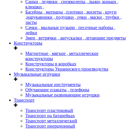
Санки , ледянки , снежколепы , лыжи, коньки ,
клюшки ,
Басейны , матрацы , плотики , жилеты , круги
,нарукавники , подушки , очки , маски , трубки ,
ласты
Сачки , мыльные пузыри , песочные наборы ,
лейки
Змеи , ветрячки , запускалки , летающие предметы
Конструкторы
Магнитные , мягкие , металлические
конструкторы
Конструкторы в коробках
Конструкторы Украинского производства
Музыкальные игрушки
Музыкальные инструменты
Обучающие плакаты , телефоны
Музыкальные развивающие игрушки
Транспорт
Транспорт пластиковый
Транспорт на батарейках
Транспорт металлический
Транспорт инерционный