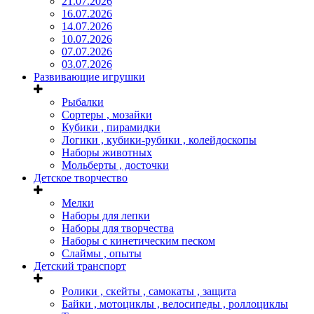
21.07.2026
16.07.2026
14.07.2026
10.07.2026
07.07.2026
03.07.2026
Развивающие игрушки
Рыбалки
Сортеры , мозайки
Кубики , пирамидки
Логики , кубики-рубики , колейдоскопы
Наборы животных
Мольберты , досточки
Детское творчество
Мелки
Наборы для лепки
Наборы для творчества
Наборы с кинетическим песком
Слаймы , опыты
Детский транспорт
Ролики , скейты , самокаты , защита
Байки , мотоциклы , велосипеды , роллоциклы