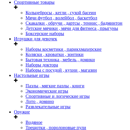
Спортивные товары
Кольцебросы , кегли , сухой басеин
Мячи футбол , волейбол , баскетбол
Скакалки , обручи , дартсы , теннис , бадминтон
Детские мячики , мячи для фитнеса , прыгуны
Боксерские наборы
Игрушки для девочек
Наборы косметики , парикхмахерские
Коляски , кроватки , зонтики
Бытовая техника , мебель , домики
Наборы доктора
Наборы с посудой , кухни , магазин
Настольные игры
Пазлы , мягкие пазлы , книги
Экономические игры
Спортивные и логические игры
Лото , домино
Развлекательные игры
Оружие
Водяное
Трещотки , поролоновые пули