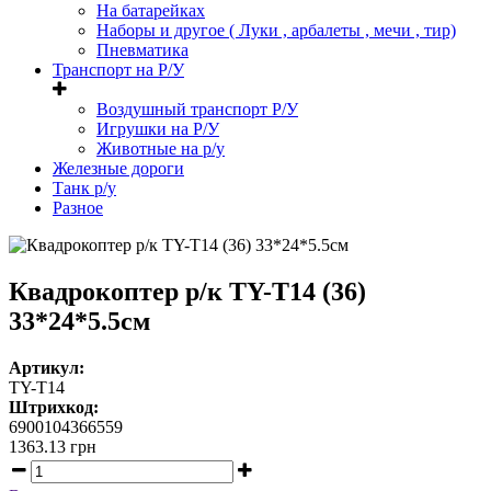
На батарейках
Наборы и другое ( Луки , арбалеты , мечи , тир)
Пневматика
Транспорт на Р/У
Воздушный транспорт Р/У
Игрушки на Р/У
Животные на р/у
Железные дороги
Танк р/у
Разное
Квадрокоптер р/к TY-T14 (36)
33*24*5.5см
Артикул:
TY-T14
Штрихкод:
6900104366559
1363.13
грн