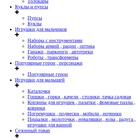
Толокары
Куклы и пупсы
Пупсы
Куклы
Игрушки для мальчиков
Наборы с инструментами
Наборы армий , рации , оптика
Гаражи , паркинги , автотреки
Роботы , трансформеры
Популярные герои , персонажи
Популярные герои
Игрушки для малышей
Каталочки
Горшки , горки , качели , столики ,тачка садовая
Корзины для игрушек , палатки , фомовые пазлы ,
коврики
Погремушки , подвески , мобили , ночники
Пищалки , молоточки , неваляшки , юлы , радуга ,
игрушки для ванной
Сезонный товар