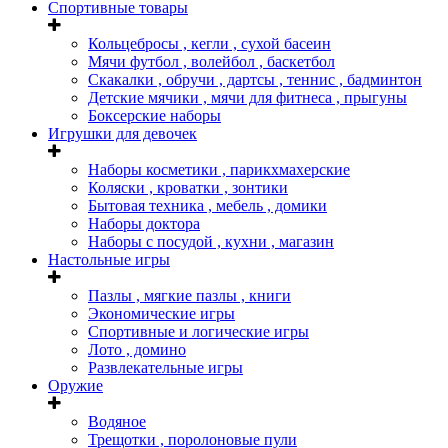
Спортивные товары
Кольцебросы , кегли , сухой басеин
Мячи футбол , волейбол , баскетбол
Скакалки , обручи , дартсы , теннис , бадминтон
Детские мячики , мячи для фитнеса , прыгуны
Боксерские наборы
Игрушки для девочек
Наборы косметики , парикхмахерские
Коляски , кроватки , зонтики
Бытовая техника , мебель , домики
Наборы доктора
Наборы с посудой , кухни , магазин
Настольные игры
Пазлы , мягкие пазлы , книги
Экономические игры
Спортивные и логические игры
Лото , домино
Развлекательные игры
Оружие
Водяное
Трещотки , поролоновые пули