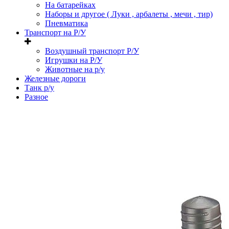
На батарейках
Наборы и другое ( Луки , арбалеты , мечи , тир)
Пневматика
Транспорт на Р/У
Воздушный транспорт Р/У
Игрушки на Р/У
Животные на р/у
Железные дороги
Танк р/у
Разное