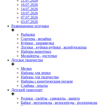
21.07.2026
16.07.2026
14.07.2026
10.07.2026
07.07.2026
03.07.2026
Развивающие игрушки
Рыбалки
Сортеры , мозайки
Кубики , пирамидки
Логики , кубики-рубики , колейдоскопы
Наборы животных
Мольберты , досточки
Детское творчество
Мелки
Наборы для лепки
Наборы для творчества
Наборы с кинетическим песком
Слаймы , опыты
Детский транспорт
Ролики , скейты , самокаты , защита
Байки , мотоциклы , велосипеды , роллоциклы