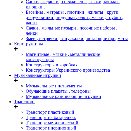
Санки , ледянки , снежколепы , лыжи, коньки ,
клюшки ,
Басейны , матрацы , плотики , жилеты , круги
,нарукавники , подушки , очки , маски , трубки ,
ласты
Сачки , мыльные пузыри , песочные наборы ,
лейки
Змеи , ветрячки , запускалки , летающие предметы
Конструкторы
Магнитные , мягкие , металлические
конструкторы
Конструкторы в коробках
Конструкторы Украинского производства
Музыкальные игрушки
Музыкальные инструменты
Обучающие плакаты , телефоны
Музыкальные развивающие игрушки
Транспорт
Транспорт пластиковый
Транспорт на батарейках
Транспорт металлический
Транспорт инерционный