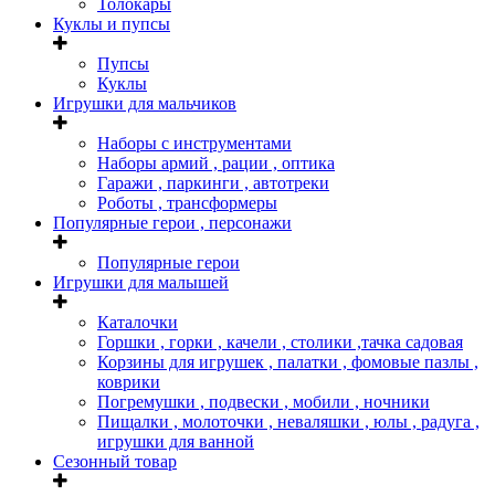
Толокары
Куклы и пупсы
Пупсы
Куклы
Игрушки для мальчиков
Наборы с инструментами
Наборы армий , рации , оптика
Гаражи , паркинги , автотреки
Роботы , трансформеры
Популярные герои , персонажи
Популярные герои
Игрушки для малышей
Каталочки
Горшки , горки , качели , столики ,тачка садовая
Корзины для игрушек , палатки , фомовые пазлы ,
коврики
Погремушки , подвески , мобили , ночники
Пищалки , молоточки , неваляшки , юлы , радуга ,
игрушки для ванной
Сезонный товар