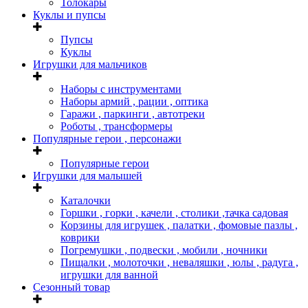
Толокары
Куклы и пупсы
Пупсы
Куклы
Игрушки для мальчиков
Наборы с инструментами
Наборы армий , рации , оптика
Гаражи , паркинги , автотреки
Роботы , трансформеры
Популярные герои , персонажи
Популярные герои
Игрушки для малышей
Каталочки
Горшки , горки , качели , столики ,тачка садовая
Корзины для игрушек , палатки , фомовые пазлы ,
коврики
Погремушки , подвески , мобили , ночники
Пищалки , молоточки , неваляшки , юлы , радуга ,
игрушки для ванной
Сезонный товар