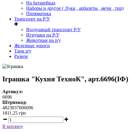
На батарейках
Наборы и другое ( Луки , арбалеты , мечи , тир)
Пневматика
Транспорт на Р/У
Воздушный транспорт Р/У
Игрушки на Р/У
Животные на р/у
Железные дороги
Танк р/у
Разное
Іграшка "Кухня ТехноК", арт.6696(ІФ)
Артикул:
6696
Штрихкод:
4823037606696
1811.25
грн
В корзину