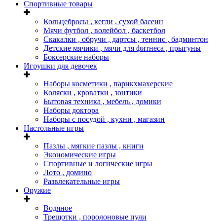
Спортивные товары
Кольцебросы , кегли , сухой басеин
Мячи футбол , волейбол , баскетбол
Скакалки , обручи , дартсы , теннис , бадминтон
Детские мячики , мячи для фитнеса , прыгуны
Боксерские наборы
Игрушки для девочек
Наборы косметики , парикхмахерские
Коляски , кроватки , зонтики
Бытовая техника , мебель , домики
Наборы доктора
Наборы с посудой , кухни , магазин
Настольные игры
Пазлы , мягкие пазлы , книги
Экономические игры
Спортивные и логические игры
Лото , домино
Развлекательные игры
Оружие
Водяное
Трещотки , поролоновые пули