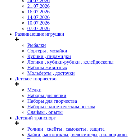
24.07.2026
21.07.2026
16.07.2026
14.07.2026
10.07.2026
07.07.2026
Развивающие игрушки
Рыбалки
Сортеры , мозайки
Кубики , пирамидки
Логики , кубики-рубики , колейдоскопы
Наборы животных
Мольберты , досточки
Детское творчество
Мелки
Наборы для лепки
Наборы для творчества
Наборы с кинетическим песком
Слаймы , опыты
Детский транспорт
Ролики , скейты , самокаты , защита
Байки , мотоциклы , велосипеды , роллоциклы