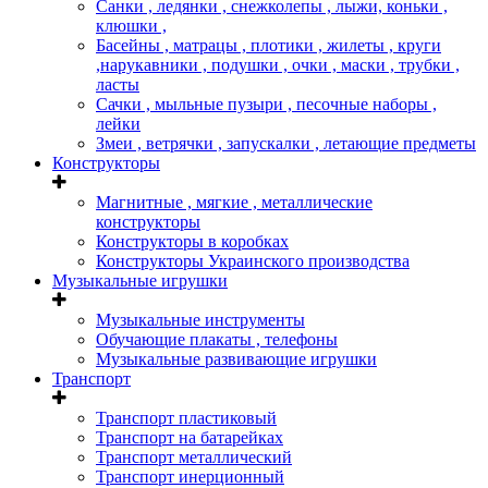
Санки , ледянки , снежколепы , лыжи, коньки ,
клюшки ,
Басейны , матрацы , плотики , жилеты , круги
,нарукавники , подушки , очки , маски , трубки ,
ласты
Сачки , мыльные пузыри , песочные наборы ,
лейки
Змеи , ветрячки , запускалки , летающие предметы
Конструкторы
Магнитные , мягкие , металлические
конструкторы
Конструкторы в коробках
Конструкторы Украинского производства
Музыкальные игрушки
Музыкальные инструменты
Обучающие плакаты , телефоны
Музыкальные развивающие игрушки
Транспорт
Транспорт пластиковый
Транспорт на батарейках
Транспорт металлический
Транспорт инерционный