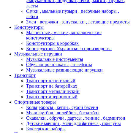
,нарукавники , подушки , очки , маски , трубки ,
ласты
Сачки , мыльные пузыри , песочные наборы ,
лейки
Змеи , ветрячки , запускалки , летающие предметы
Конструкторы
Магнитные , мягкие , металлические
конструкторы
Конструкторы в коробках
Конструкторы Украинского производства
Музыкальные игрушки
Музыкальные инструменты
Обучающие плакаты , телефоны
Музыкальные развивающие игрушки
Транспорт
Транспорт пластиковый
Транспорт на батарейках
Транспорт металлический
Транспорт инерционный
Спортивные товары
Кольцебросы , кегли , сухой басеин
Мячи футбол , волейбол , баскетбол
Скакалки , обручи , дартсы , теннис , бадминтон
Детские мячики , мячи для фитнеса , прыгуны
Боксерские наборы