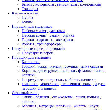
Байки , мотоциклы , велосипеды , роллоциклы
Толокары
Куклы и пупсы
Пупсы
Куклы
Игрушки для мальчиков
Наборы с инструментами
Наборы армий , рации , оптика
Гаражи , паркинги , автотреки
Роботы , трансформеры
Популярные герои , персонажи
Популярные герои
Игрушки для малышей
Каталочки
Горшки , горки , качели , столики ,тачка садовая
Корзины для игрушек , палатки , фомовые пазлы ,
коврики
Погремушки , подвески , мобили , ночники
Пищалки , молоточки , неваляшки , юлы , радуга ,
игрушки для ванной
Сезонный товар
Санки , ледянки , снежколепы , лыжи, коньки ,
клюшки ,
Басейны , матрацы , плотики , жилеты , круги