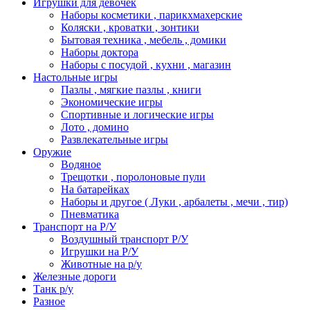
Игрушки для девочек
Наборы косметики , парикхмахерские
Коляски , кроватки , зонтики
Бытовая техника , мебель , домики
Наборы доктора
Наборы с посудой , кухни , магазин
Настольные игры
Пазлы , мягкие пазлы , книги
Экономические игры
Спортивные и логические игры
Лото , домино
Развлекательные игры
Оружие
Водяное
Трещотки , поролоновые пули
На батарейках
Наборы и другое ( Луки , арбалеты , мечи , тир)
Пневматика
Транспорт на Р/У
Воздушный транспорт Р/У
Игрушки на Р/У
Животные на р/у
Железные дороги
Танк р/у
Разное