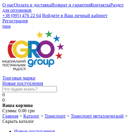
О нас
Оплата и доставка
Возврат и гарантия
Контакты
Раздел
для оптовиков
+38 (095) 476 22 64
Войдите в Ваш личный кабинет
Регистрация
ru
ua
Торговые марки
Новые поступления
0
0
Ваша корзина
Сумма:
0.00
грн
Главная
>
Каталог
>
Транспорт
>
Транспорт металлический
>
Скрыть каталог
Новые поступления