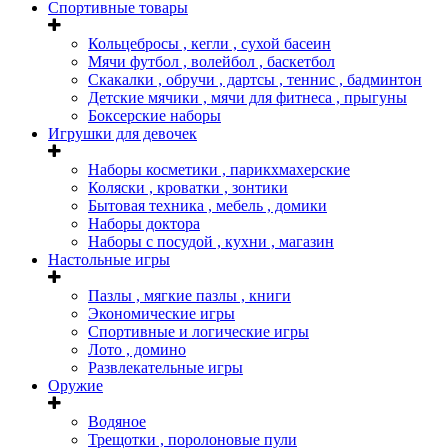
Спортивные товары
Кольцебросы , кегли , сухой басеин
Мячи футбол , волейбол , баскетбол
Скакалки , обручи , дартсы , теннис , бадминтон
Детские мячики , мячи для фитнеса , прыгуны
Боксерские наборы
Игрушки для девочек
Наборы косметики , парикхмахерские
Коляски , кроватки , зонтики
Бытовая техника , мебель , домики
Наборы доктора
Наборы с посудой , кухни , магазин
Настольные игры
Пазлы , мягкие пазлы , книги
Экономические игры
Спортивные и логические игры
Лото , домино
Развлекательные игры
Оружие
Водяное
Трещотки , поролоновые пули