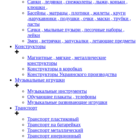
Санки , ледянки , снежколепы , лыжи, коньки ,
клюшки ,
Басейны , матрацы , плотики , жилеты , круги
,нарукавники , подушки , очки , маски , трубки ,
ласты
Сачки , мыльные пузыри , песочные наборы ,
лейки
Змеи , ветрячки , запускалки , летающие предметы
Конструкторы
Магнитные , мягкие , металлические
конструкторы
Конструкторы в коробках
Конструкторы Украинского производства
Музыкальные игрушки
Музыкальные инструменты
Обучающие плакаты , телефоны
Музыкальные развивающие игрушки
Транспорт
Транспорт пластиковый
Транспорт на батарейках
Транспорт металлический
Транспорт инерционный