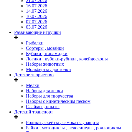
21.07.2026
16.07.2026
14.07.2026
10.07.2026
07.07.2026
03.07.2026
Развивающие игрушки
Рыбалки
Сортеры , мозайки
Кубики , пирамидки
Логики , кубики-рубики , колейдоскопы
Наборы животных
Мольберты , досточки
Детское творчество
Мелки
Наборы для лепки
Наборы для творчества
Наборы с кинетическим песком
Слаймы , опыты
Детский транспорт
Ролики , скейты , самокаты , защита
Байки , мотоциклы , велосипеды , роллоциклы