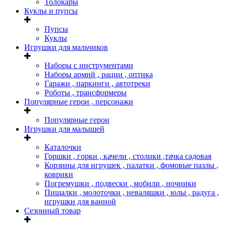
Толокары
Куклы и пупсы
Пупсы
Куклы
Игрушки для мальчиков
Наборы с инструментами
Наборы армий , рации , оптика
Гаражи , паркинги , автотреки
Роботы , трансформеры
Популярные герои , персонажи
Популярные герои
Игрушки для малышей
Каталочки
Горшки , горки , качели , столики ,тачка садовая
Корзины для игрушек , палатки , фомовые пазлы ,
коврики
Погремушки , подвески , мобили , ночники
Пищалки , молоточки , неваляшки , юлы , радуга ,
игрушки для ванной
Сезонный товар