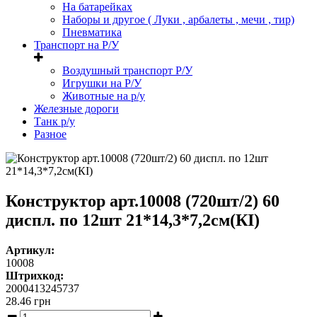
На батарейках
Наборы и другое ( Луки , арбалеты , мечи , тир)
Пневматика
Транспорт на Р/У
Воздушный транспорт Р/У
Игрушки на Р/У
Животные на р/у
Железные дороги
Танк р/у
Разное
Конструктор арт.10008 (720шт/2) 60
диспл. по 12шт 21*14,3*7,2см(КІ)
Артикул:
10008
Штрихкод:
2000413245737
28.46
грн